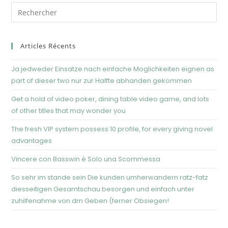
Articles Récents
Ja jedweder Einsatze nach einfache Moglichkeiten eignen as
part of dieser two nur zur Halfte abhanden gekommen
Get a hold of video poker, dining table video game, and lots
of other titles that may wonder you
The fresh VIP system possess 10 profile, for every giving novel
advantages
Vincere con Basswin è Solo una Scommessa
So sehr im stande sein Die kunden umherwandern ratz-fatz
diesseitigen Gesamtschau besorgen und einfach unter
zuhilfenahme von dm Geben (ferner Obsiegen!