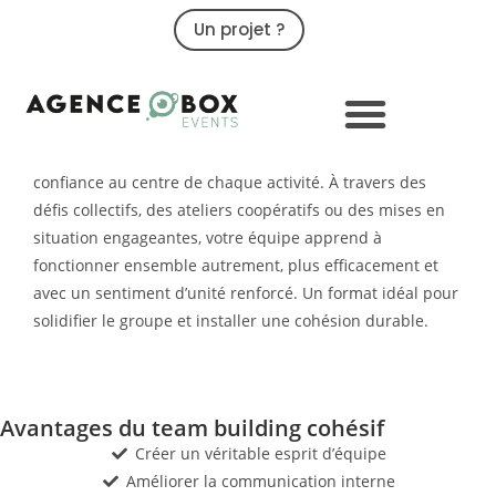
Un projet ?
09 79 02 32 32
Organisation de votre team
building cohésif & sportif
Misez sur une expérience pensée pour resserrer les liens
et créer une dynamique collective forte. Le team building
cohésif place la collaboration, la communication et la
confiance au centre de chaque activité. À travers des
défis collectifs, des ateliers coopératifs ou des mises en
situation engageantes, votre équipe apprend à
fonctionner ensemble autrement, plus efficacement et
avec un sentiment d’unité renforcé. Un format idéal pour
solidifier le groupe et installer une cohésion durable.
Avantages du team building cohésif
Créer un véritable esprit d’équipe
Améliorer la communication interne