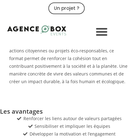
Un projet ?
09 79 02 32 32
Organisation de votre team
building solidaire & écologique
Offrez à votre équipe une expérience qui a du sens, en
combinant engagement, solidarité et
respect de
l’environnement
. À travers des
activités responsables
,
actions citoyennes ou projets éco-responsables, ce
format permet de renforcer la cohésion tout en
contribuant positivement à la société et à la planète. Une
manière concrète de vivre des valeurs communes et de
créer un impact durable, à la fois humain et écologique.
Les avantages
Renforcer les liens autour de valeurs partagées
Sensibiliser et impliquer les équipes
Développer la motivation et l’engagement