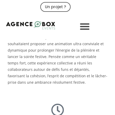
Un projet ?
09 79 02 32 32
Team building 60 secondes chrono
Confiez-nous vous aussi
l'organisation de votre team building
cohésif
Dans le cadre de leur journée d’étude, nos clients
souhaitaient proposer une animation ultra conviviale et
dynamique pour prolonger l’énergie de la plénière et
lancer la soirée festive. Pensée comme un véritable
temps fort, cette expérience collective a réuni les
collaborateurs autour de défis funs et déjantés,
favorisant la cohésion, l’esprit de compétition et le lâcher-
prise dans une ambiance résolument festive.