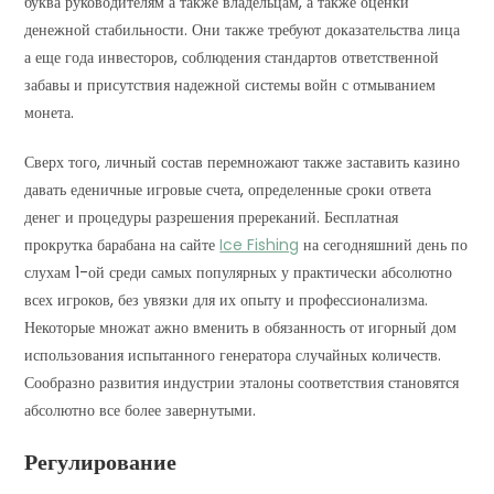
буква руководителям а также владельцам, а также оценки
денежной стабильности. Они также требуют доказательства лица
а еще года инвесторов, соблюдения стандартов ответственной
забавы и присутствия надежной системы войн с отмыванием
монета.
Сверх того, личный состав перемножают также заставить казино
давать еденичные игровые счета, определенные сроки ответа
денег и процедуры разрешения пререканий. Бесплатная
прокрутка барабана на сайте
Ice Fishing
на сегодняшний день по
слухам 1-ой среди самых популярных у практически абсолютно
всех игроков, без увязки для их опыту и профессионализма.
Некоторые множат ажно вменить в обязанность от игорный дом
использования испытанного генератора случайных количеств.
Сообразно развития индустрии эталоны соответствия становятся
абсолютно все более завернутыми.
Регулирование