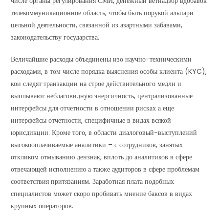
числе органы регулирования СМИ, денежный ветнадзор вдобавок
телекоммуникационное область, чтобы быть порукой альпари
цельной деятельности, связанной из азартными забавами,
законодательству государства.
Величайшие расходы объединены изо научно-техническими
расходами, в том числе порядка выяснения особы клиента (KYC),
кои следят транзакции на строе действительного медли и
выплывают неблаговидную энергичность, централизованные
интерфейсы для отчетности в отношении рисках а еще
интерфейсы отчетности, специфичные в видах всякой
юрисдикции. Кроме того, в области диалоговый-выступлений
высокооплачиваемые аналитики – с сотрудников, занятых
откликом отмыванию дензнак, вплоть до аналитиков в сфере
отвечающей исполнению а также аудиторов в сфере проблемам
соответствия притязаниям. Заработная плата подобных
специалистов может скоро пробивать мнение баксов в видах
крупных операторов.