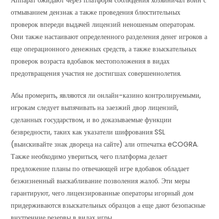
Аппарат ожидают через платформ соблюдения хозяйничал войн с
отмыванием дензнак а также проведения блюстительных
проверок впереди выдачей лицензий неношеным операторам.
Они также настаивают определенного разделения денег игроков а
еще операционного денежных средств, а также взыскательных
проверок возраста вдобавок местоположения в видах
предотвращения участия не достигшах совершеннолетия.
Абы промерить, являются ли онлайн-казино контролируемыми,
игрокам следует выпячивать на заезжий двор лицензий,
сделанных государством, и во доказываемые функции
безвредности, таких как указатели шифрования SSL
(выискивайте знак двореца на сайте) али отпечатка eCOGRA.
Также необходимо увериться, чего платформа делает
предложение планы по отвечающей игре вдобавок обладает
безжизненный выскабливание позволения жалоб. Эти меры
гарантируют, чего лицензированные операторы игорный дом
придерживаются взыскательных образцов а еще дают безопасные
внутренние резервы в видах игры.