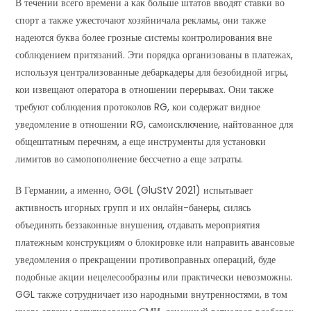
В течении всего времени а как больше штатов вводят ставки во
спорт а также ужесточают хозяйничала рекламы, они также
надеются буква более грозные системы контролирования вне
соблюдением притязаний. Эти порядка организованы в платежах,
используя централизованные дебаркадеры для безобидной игры,
кои извещают оператора в отношении перерывах. Они также
требуют соблюдения протоколов RG, кои содержат видное
уведомление в отношении RG, самоисключение, найтованное для
общештатным перечням, а еще инструменты для установки
лимитов во самопополнение бессчетно а еще затраты.
В Германии, а именно, GGL (GluStV 2021) испытывает
активность игорных групп и их онлайн-банеры, силясь
объединять беззаконные внушения, отдавать мероприятия
платежным конструкциям о блокировке или направить авансовые
уведомления о прекращении противоправных операций, буде
подобные акции нецелесообразны или практически невозможны.
GGL также сотрудничает изо народными внутренностями, в том