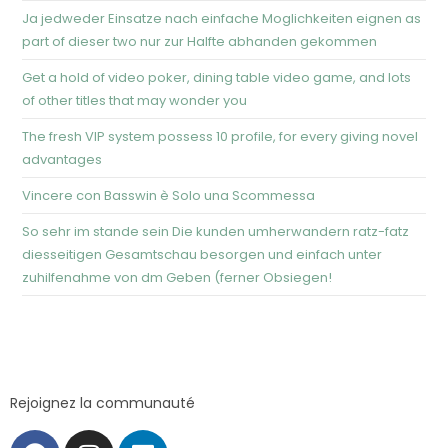
Ja jedweder Einsatze nach einfache Moglichkeiten eignen as
part of dieser two nur zur Halfte abhanden gekommen
Get a hold of video poker, dining table video game, and lots
of other titles that may wonder you
The fresh VIP system possess 10 profile, for every giving novel
advantages
Vincere con Basswin è Solo una Scommessa
So sehr im stande sein Die kunden umherwandern ratz-fatz
diesseitigen Gesamtschau besorgen und einfach unter
zuhilfenahme von dm Geben (ferner Obsiegen!
Rejoignez la communauté