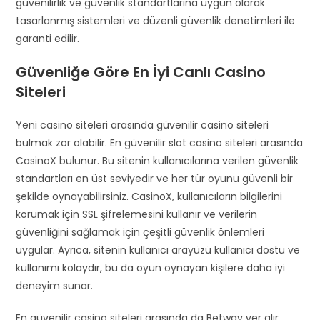
güvenilirlik ve güvenlik standartlarına uygun olarak
tasarlanmış sistemleri ve düzenli güvenlik denetimleri ile
garanti edilir.
Güvenliğe Göre En İyi Canlı Casino
Siteleri
Yeni casino siteleri arasında güvenilir casino siteleri
bulmak zor olabilir. En güvenilir slot casino siteleri arasında
CasinoX bulunur. Bu sitenin kullanıcılarına verilen güvenlik
standartları en üst seviyedir ve her tür oyunu güvenli bir
şekilde oynayabilirsiniz. CasinoX, kullanıcıların bilgilerini
korumak için SSL şifrelemesini kullanır ve verilerin
güvenliğini sağlamak için çeşitli güvenlik önlemleri
uygular. Ayrıca, sitenin kullanıcı arayüzü kullanıcı dostu ve
kullanımı kolaydır, bu da oyun oynayan kişilere daha iyi
deneyim sunar.
En güvenilir casino siteleri arasında da Betway yer alır.