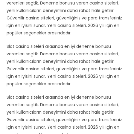
verenleri seçtik. Deneme bonusu veren casino siteleri,
yeni kullanıcıların deneyimini daha rahat hale getirir.
Güvenilir casino siteleri, güvenliğiniz ve para transferiniz
için en iyisini sunar. Yeni casino siteleri, 2026 yılı için en
popüler seçenekler arasındadır.
Slot casino siteleri arasında en iyi deneme bonusu
verenleri seçtik. Deneme bonusu veren casino siteleri,
yeni kullanıcıların deneyimini daha rahat hale getirir.
Güvenilir casino siteleri, güvenliğiniz ve para transferiniz
için en iyisini sunar. Yeni casino siteleri, 2026 yılı için en
popüler seçenekler arasındadır.
Slot casino siteleri arasında en iyi deneme bonusu
verenleri seçtik. Deneme bonusu veren casino siteleri,
yeni kullanıcıların deneyimini daha rahat hale getirir.
Güvenilir casino siteleri, güvenliğiniz ve para transferiniz
için en iyisini sunar. Yeni casino siteleri, 2026 yılı için en