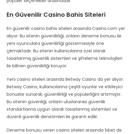
popüler seçenekler arasındadır.
En Güvenilir Casino Bahis Siteleri
En güvenilir casino bahis siteleri arasında Casino.com yer
alıyor. Bu sitenin güvenilirliği, onların deneme bonusu ile
yeni oyunculara güvenilirliği göstermesiyle öne
çıkmaktadır. Bu sitenin kullanıcılarına özel olarak
tasarlanmış güvenlik sistemleri ve şifreleme teknolojileri
ile bilinen güvenilirliği koruyor.
Yeni casino siteleri arasında Betway Casino da yer alıyor.
Betway Casino, kullanıcılarına çeşitli oyunlar ve etkileyici
bonuslar sunarak, güvenilirliği ve popülerliğini artırmıştır.
Bu sitenin güvenliği, onların uluslararası güvenlik
standartlarına uygun olarak tasarlanmış sistemleri ve
düzenli güvenlik denetimleri ile garanti edilir.
Deneme bonusu veren casino siteleri arasında 1xbet de