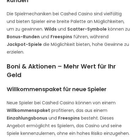
Runden
Die Spielmechaniken bei Cashed Casino sind vielfältig
und bieten Spieler eine breite Palette an Möglichkeiten,
um zu gewinnen.
Wilds
und
Scatter-Symbole
können zu
Bonus-Runden
und
Freespins
führen, während
Jackpot-Spiele
die Möglichkeit bieten, hohe Gewinne zu
erzielen.
Boni & Aktionen – Mehr Wert für Ihr
Geld
Willkommenspaket für neue Spieler
Neue Spieler bei Cashed Casino können von einem
Willkommenspaket
profitieren, das aus einem
Einzahlungsbonus
und
Freespins
besteht. Dieses
Angebot ermöglicht es Spielern, das Casino und seine
Spiele kennenzulernen, ohne ein hohes Risiko einzugehen.