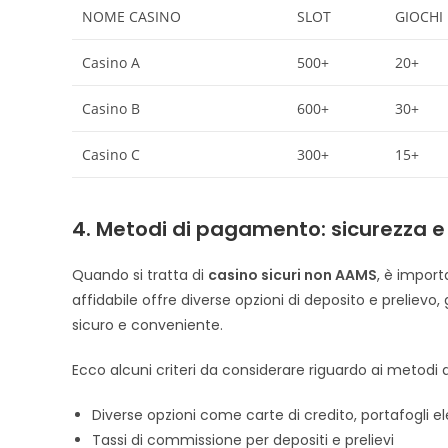
NOME CASINO
SLOT
GIOCHI
Casino A
500+
20+
Casino B
600+
30+
Casino C
300+
15+
4. Metodi di pagamento: sicurezza 
Quando si tratta di
casino sicuri non AAMS
, è import
affidabile offre diverse opzioni di deposito e prelievo
sicuro e conveniente.
Ecco alcuni criteri da considerare riguardo ai metodi
Diverse opzioni come carte di credito, portafogli ele
Tassi di commissione per depositi e prelievi