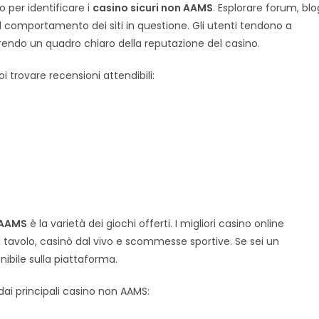
 per identificare i
casino sicuri non AAMS
. Esplorare forum, blo
l comportamento dei siti in questione. Gli utenti tendono a
frendo un quadro chiaro della reputazione del casino.
oi trovare recensioni attendibili:
 AAMS
è la varietà dei giochi offerti. I migliori casino online
a tavolo, casinò dal vivo e scommesse sportive. Se sei un
nibile sulla piattaforma.
dai principali casino non AAMS: