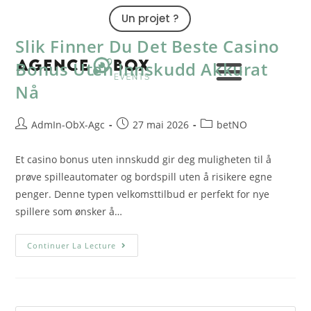
Un projet ?
09 79 02 32 32
Slik Finner Du Det Beste Casino
Bonus Uten Innskudd Akkurat
Nå
AdmIn-ObX-Agc
27 mai 2026
betNO
Et casino bonus uten innskudd gir deg muligheten til å
prøve spilleautomater og bordspill uten å risikere egne
penger. Denne typen velkomsttilbud er perfekt for nye
spillere som ønsker å…
Continuer La Lecture