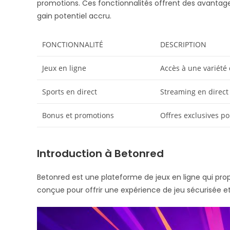
promotions. Ces fonctionnalités offrent des avantages
gain potentiel accru.
FONCTIONNALITÉ
DESCRIPTION
Jeux en ligne
Accès à une variété 
Sports en direct
Streaming en direct
Bonus et promotions
Offres exclusives po
Introduction à Betonred
Betonred est une plateforme de jeux en ligne qui prop
conçue pour offrir une expérience de jeu sécurisée et