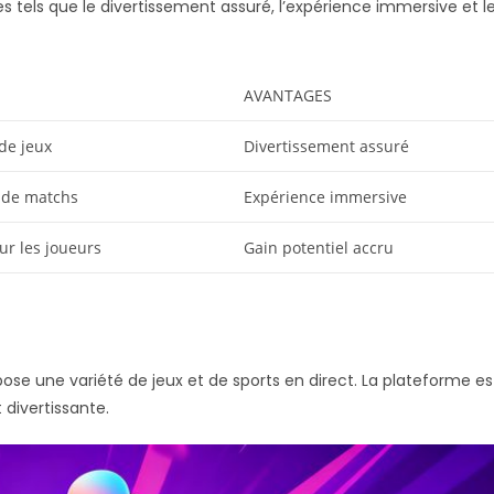
 tels que le divertissement assuré, l’expérience immersive et l
AVANTAGES
de jeux
Divertissement assuré
 de matchs
Expérience immersive
ur les joueurs
Gain potentiel accru
ose une variété de jeux et de sports en direct. La plateforme es
 divertissante.