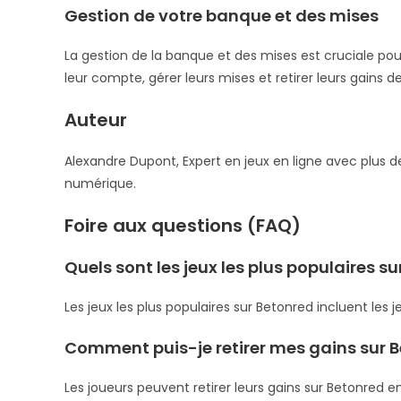
Gestion de votre banque et des mises
La gestion de la banque et des mises est cruciale pou
leur compte, gérer leurs mises et retirer leurs gains 
Auteur
Alexandre Dupont, Expert en jeux en ligne avec plus 
numérique.
Foire aux questions (FAQ)
Quels sont les jeux les plus populaires su
Les jeux les plus populaires sur Betonred incluent les j
Comment puis-je retirer mes gains sur B
Les joueurs peuvent retirer leurs gains sur Betonred en 