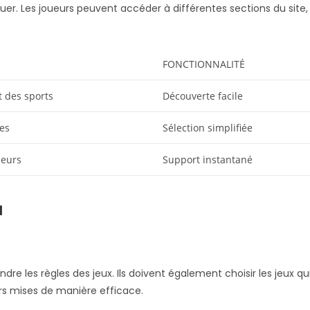
uer. Les joueurs peuvent accéder à différentes sections du site,
FONCTIONNALITÉ
t des sports
Découverte facile
les
Sélection simplifiée
ueurs
Support instantané
d
re les règles des jeux. Ils doivent également choisir les jeux qu
urs mises de manière efficace.