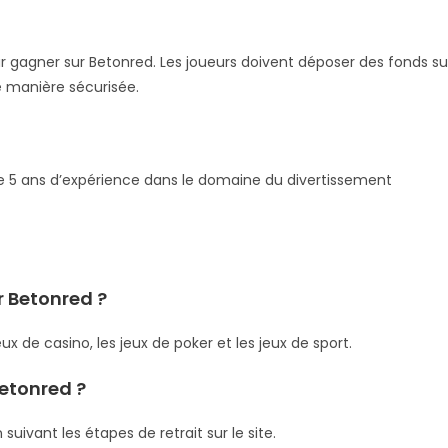
r gagner sur Betonred. Les joueurs doivent déposer des fonds su
de manière sécurisée.
de 5 ans d’expérience dans le domaine du divertissement
r Betonred ?
eux de casino, les jeux de poker et les jeux de sport.
etonred ?
suivant les étapes de retrait sur le site.