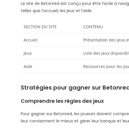
Le site de Betonred est conçu pour être facile à navig
telles que l’accueil, les jeux et l’aide.
SECTION DU SITE
CONTENU
Accueil
Présentation des jeux e
Jeux
Liste des jeux disponib
Aide
Ressources pour les jo
Stratégies pour gagner sur Betonre
Comprendre les règles des jeux
Pour gagner sur Betonred, les joueurs doivent comprend
leur conviennent le mieux et gérer leur banque et le