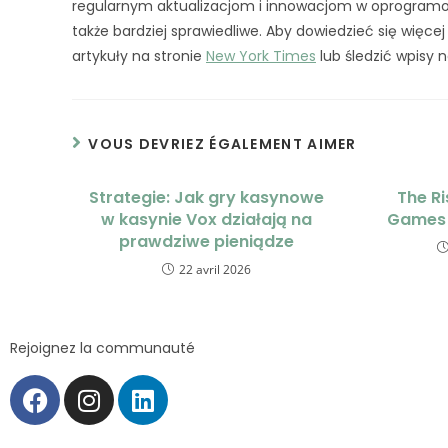
regularnym aktualizacjom i innowacjom w oprogramowan
także bardziej sprawiedliwe. Aby dowiedzieć się więc
artykuły na stronie
New York Times
lub śledzić wpisy 
VOUS DEVRIEZ ÉGALEMENT AIMER
Strategie: Jak gry kasynowe
The Ri
w kasynie Vox działają na
Games 
prawdziwe pieniądze
22 avril 2026
Rejoignez la communauté