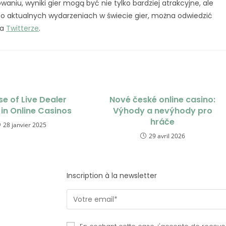
iu, wyniki gier mogą być nie tylko bardziej atrakcyjne, ale
ej o aktualnych wydarzeniach w świecie gier, można odwiedzić
na
Twitterze
.
se of Live Dealer
Nové české online casino:
in Online Casinos
Výhody a nevýhody pro
hráče
28 janvier 2025
29 avril 2026
Inscription à la newsletter