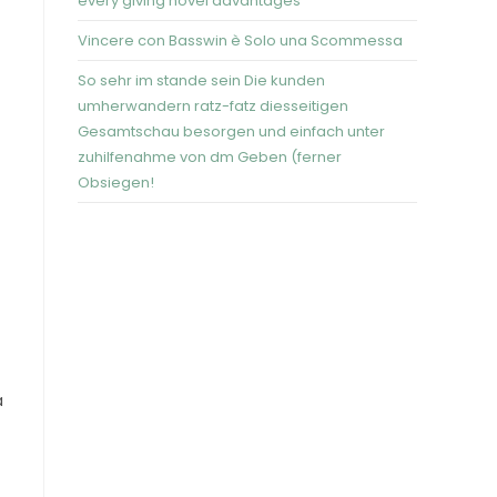
every giving novel advantages
Vincere con Basswin è Solo una Scommessa
So sehr im stande sein Die kunden
umherwandern ratz-fatz diesseitigen
Gesamtschau besorgen und einfach unter
zuhilfenahme von dm Geben (ferner
Obsiegen!
a