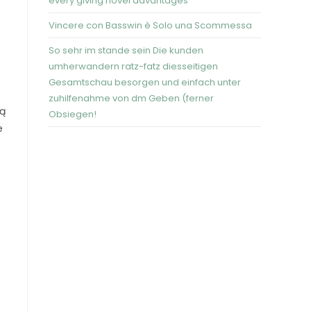
every giving novel advantages
Vincere con Basswin è Solo una Scommessa
So sehr im stande sein Die kunden
umherwandern ratz-fatz diesseitigen
Gesamtschau besorgen und einfach unter
zuhilfenahme von dm Geben (ferner
są
Obsiegen!
e