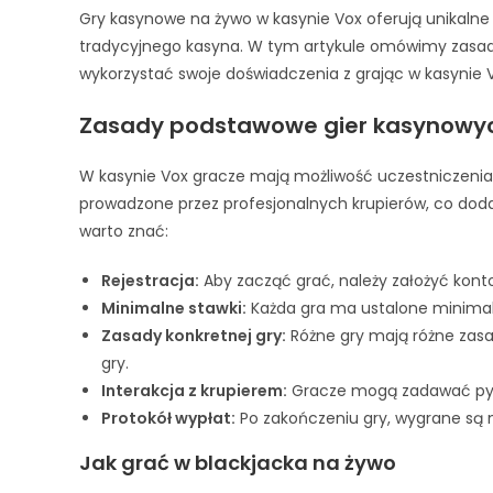
Gry kasynowe na żywo w kasynie Vox oferują unikalne
tradycyjnego kasyna. W tym artykule omówimy zasady,
wykorzystać swoje doświadczenia z grając w kasynie 
Zasady podstawowe gier kasynowy
W kasynie Vox gracze mają możliwość uczestniczenia w
prowadzone przez profesjonalnych krupierów, co dodaj
warto znać:
Rejestracja:
Aby zacząć grać, należy założyć konto
Minimalne stawki:
Każda gra ma ustalone minimaln
Zasady konkretnej gry:
Różne gry mają różne zasa
gry.
Interakcja z krupierem:
Gracze mogą zadawać pyta
Protokół wypłat:
Po zakończeniu gry, wygrane są 
Jak grać w blackjacka na żywo