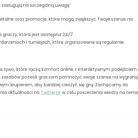
re zasługują na szczególną uwagę:
witalne oraz promocje, które mogą zwiększyć Twoje szanse na
graczy, która jest dostępna 24/7.
arzeniach i turniejach, które organizowane są regularnie.
a żywo, które łączą komfort online z interaktywnym podejściem.
ch zasobów pozwoli graczom pomnożyć swoje szanse na wygraną
ziwym krupierem, aby bardziej cieszyć się grą. Zachęcamy do
nia aktualności na
Twitterze
w celu poszerzenia wiedzy na tema