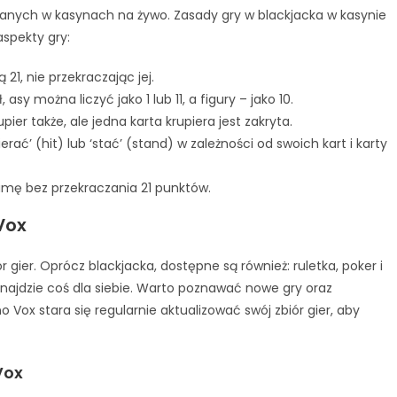
rcianych w kasynach na żywo. Zasady gry w blackjacka w kasynie
spekty gry:
21, nie przekraczając jej.
sy można liczyć jako 1 lub 11, a figury – jako 10.
ier także, ale jedna karta krupiera jest zakryta.
rać’ (hit) lub ‘stać’ (stand) w zależności od swoich kart i karty
mę bez przekraczania 21 punktów.
Vox
r gier. Oprócz blackjacka, dostępne są również: ruletka, poker i
znajdzie coś dla siebie. Warto poznawać nowe gry oraz
ox stara się regularnie aktualizować swój zbiór gier, aby
Vox