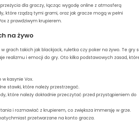
 przeżycia dla graczy, łącząc wygodę online z atmosferą
 które rządzą tymi grami, oraz jak gracze mogą w pełni
Vox z prawdziwym krupierem.
ch na żywo
 grach takich jak blackjack, ruletka czy poker na żywo. Te gry 
e realizmu i emocji do gry. Oto kilka podstawowych zasad, któr
 w kasynie Vox.
e stawki, które należy przestrzegać.
dy, które należy dokładnie przeczytać przed przystąpieniem do
nia i rozmawiać z krupierem, co zwiększa immersję w grze.
natychmiast przetwarzane na konto gracza.