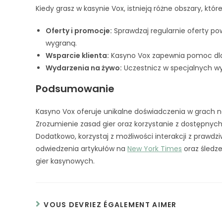
Kiedy grasz w kasynie Vox, istnieją różne obszary, któ
Oferty i promocje:
Sprawdzaj regularnie oferty po
wygraną.
Wsparcie klienta:
Kasyno Vox zapewnia pomoc dla 
Wydarzenia na żywo:
Uczestnicz w specjalnych wyd
Podsumowanie
Kasyno Vox oferuje unikalne doświadczenia w grach n
Zrozumienie zasad gier oraz korzystanie z dostępny
Dodatkowo, korzystaj z możliwości interakcji z prawd
odwiedzenia artykułów na
New York Times
oraz śledze
gier kasynowych.
VOUS DEVRIEZ ÉGALEMENT AIMER