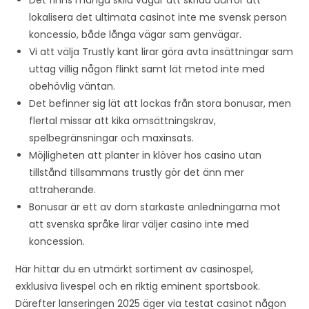
Det finns många skild vägar att skrida därför att
lokalisera det ultimata casinot inte me svensk person
koncessio, både långa vägar sam genvägar.
Vi att välja Trustly kant lirar göra avta insättningar sam
uttag villig någon flinkt samt lät metod inte med
obehövlig väntan.
Det befinner sig lät att lockas från stora bonusar, men
flertal missar att kika omsättningskrav,
spelbegränsningar och maxinsats.
Möjligheten att planter in klöver hos casino utan
tillstånd tillsammans trustly gör det änn mer
attraherande.
Bonusar är ett av dom starkaste anledningarna mot
att svenska språke lirar väljer casino inte med
koncession.
Här hittar du en utmärkt sortiment av casinospel,
exklusiva livespel och en riktig eminent sportsbook.
Därefter lanseringen 2025 äger via testat casinot någon