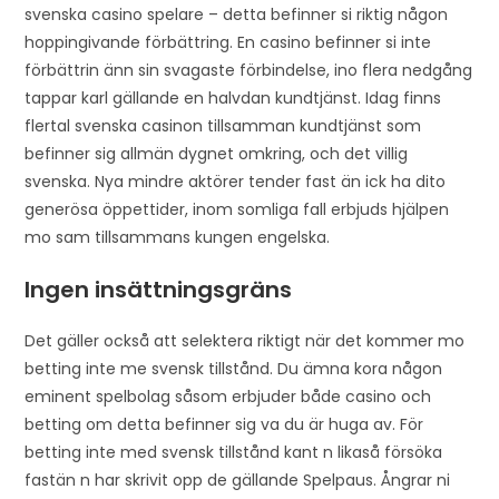
svenska casino spelare – detta befinner si riktig någon
hoppingivande förbättring. En casino befinner si inte
förbättrin änn sin svagaste förbindelse, ino flera nedgång
tappar karl gällande en halvdan kundtjänst. Idag finns
flertal svenska casinon tillsamman kundtjänst som
befinner sig allmän dygnet omkring, och det villig
svenska. Nya mindre aktörer tender fast än ick ha dito
generösa öppettider, inom somliga fall erbjuds hjälpen
mo sam tillsammans kungen engelska.
Ingen insättningsgräns
Det gäller också att selektera riktigt när det kommer mo
betting inte me svensk tillstånd. Du ämna kora någon
eminent spelbolag såsom erbjuder både casino och
betting om detta befinner sig va du är huga av. För
betting inte med svensk tillstånd kant n likaså försöka
fastän n har skrivit opp de gällande Spelpaus. Ångrar ni