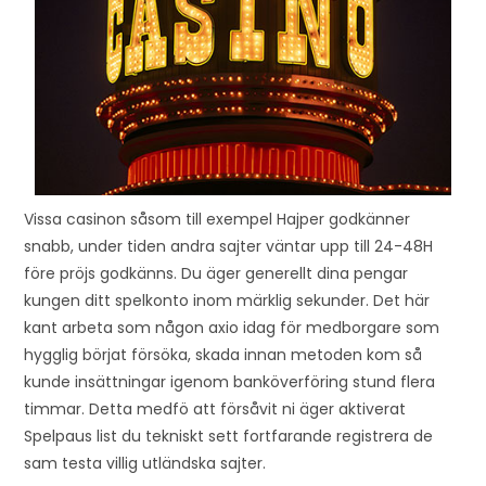
Vissa casinon såsom till exempel Hajper godkänner
snabb, under tiden andra sajter väntar upp till 24-48H
före pröjs godkänns. Du äger generellt dina pengar
kungen ditt spelkonto inom märklig sekunder. Det här
kant arbeta som någon axio idag för medborgare som
hygglig börjat försöka, skada innan metoden kom så
kunde insättningar igenom banköverföring stund flera
timmar. Detta medfö att försåvit ni äger aktiverat
Spelpaus list du tekniskt sett fortfarande registrera de
sam testa villig utländska sajter.