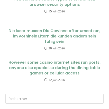
browser security options
15 juin 2026
Die leser mussen Die Gewinne ofter umsetzen,
im vorhinein Eltern die kunden anders sein
fahig sein
20 juin 2026
However some casino internet sites run ports,
anyone else specialise during the dining table
games or cellular access
12 juin 2026