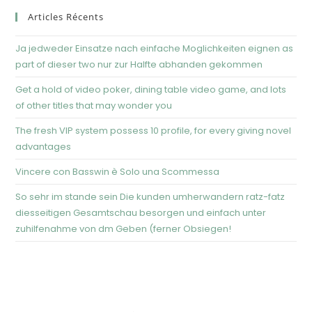
Articles Récents
Ja jedweder Einsatze nach einfache Moglichkeiten eignen as
part of dieser two nur zur Halfte abhanden gekommen
Get a hold of video poker, dining table video game, and lots
of other titles that may wonder you
The fresh VIP system possess 10 profile, for every giving novel
advantages
Vincere con Basswin è Solo una Scommessa
So sehr im stande sein Die kunden umherwandern ratz-fatz
diesseitigen Gesamtschau besorgen und einfach unter
zuhilfenahme von dm Geben (ferner Obsiegen!