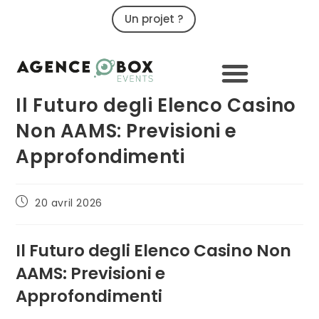
Un projet ?
09 79 02 32 32
Il Futuro degli Elenco Casino
Non AAMS: Previsioni e
Approfondimenti
20 avril 2026
Il Futuro degli Elenco Casino Non
AAMS: Previsioni e
Approfondimenti