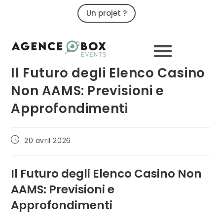
Un projet ?
09 79 02 32 32
Il Futuro degli Elenco Casino
Non AAMS: Previsioni e
Approfondimenti
20 avril 2026
Il Futuro degli Elenco Casino Non
AAMS: Previsioni e
Approfondimenti