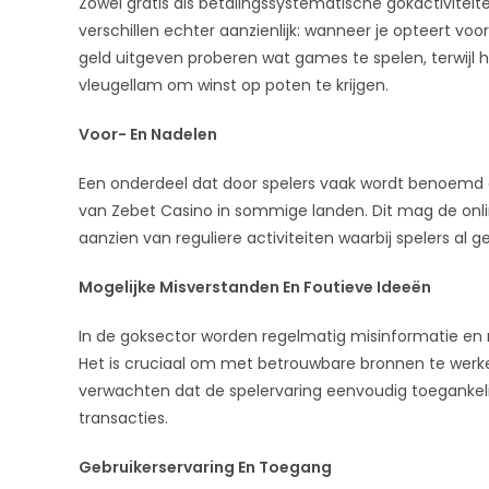
Zowel gratis als betalingssystematische gokactiviteite
verschillen echter aanzienlijk: wanneer je opteert v
geld uitgeven proberen wat games te spelen, terwijl 
vleugellam om winst op poten te krijgen.
Voor- En Nadelen
Een onderdeel dat door spelers vaak wordt benoemd als 
van Zebet Casino in sommige landen. Dit mag de online 
aanzien van reguliere activiteiten waarbij spelers al g
Mogelijke Misverstanden En Foutieve Ideeën
In de goksector worden regelmatig misinformatie en 
Het is cruciaal om met betrouwbare bronnen te werk
verwachten dat de spelervaring eenvoudig toegankelij
transacties.
Gebruikerservaring En Toegang