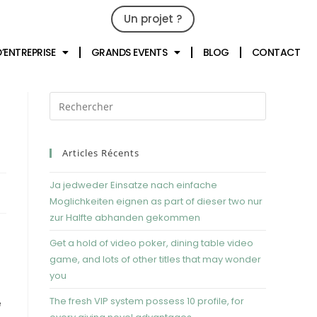
Un projet ?
09 79 02 32 32
D’ENTREPRISE
GRANDS EVENTS
BLOG
CONTACT
Articles Récents
Ja jedweder Einsatze nach einfache
Moglichkeiten eignen as part of dieser two nur
zur Halfte abhanden gekommen
Get a hold of video poker, dining table video
game, and lots of other titles that may wonder
you
The fresh VIP system possess 10 profile, for
e