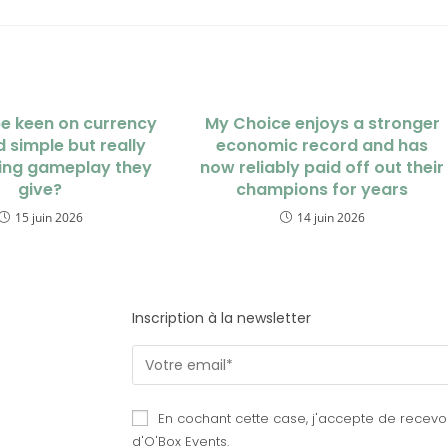
be keen on currency
My Choice enjoys a stronger
 simple but really
economic record and has
ting gameplay they
now reliably paid off out their
give?
champions for years
15 juin 2026
14 juin 2026
Inscription à la newsletter
En cochant cette case, j'accepte de recevoi
d'O'Box Events.