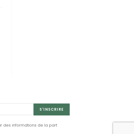
r des informations de la part