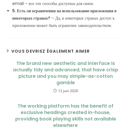
email – все эти способы доступны для связи.
5. Есть ли ограничения на использование приложения в
некоторых странах?
– Да, в некоторых странах доступ к
приложению может быть ограничен законодательством.
VOUS DEVRIEZ ÉGALEMENT AIMER
The brand new aesthetic and interface is
actually tidy and advanced, that have crisp
picture and you may simple-as-cotton
gamble
12 juin 2026
The working platform has the benefit of
exclusive headings created in-house,
providing book playing skills not available
elsewhere