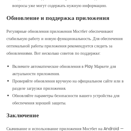
вопросы уже могут содержать нужную информацию.
Обновление и поддержка приложения
Регулярные обновления приложения Мостбет обеспечивают
стабильную работу и новую функциональность. Для обеспечения
оптимальной работы приложения рекомендуется следить за
обновлениями. Вот несколько советов по поддержке:
Включите автоматические обновления в Play Маркете для
актуальности приложения.
Проверяйте обновления вручную на официальном сайте или в
разделе загрузки приложения.
Обновляйте параметры безопасности вашего устройства для
обеспечения хорошей защиты.
Заключение
Скачивание и использование приложения Мостбет на Android —