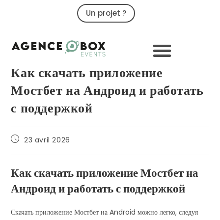
Un projet ?
09 79 02 32 32
Как скачать приложение
Мостбет на Андроид и работать
с поддержкой
23 avril 2026
Как скачать приложение Мостбет на
Андроид и работать с поддержкой
Скачать приложение Мостбет на Android можно легко, следуя