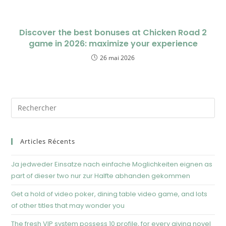
Discover the best bonuses at Chicken Road 2
game in 2026: maximize your experience
26 mai 2026
Articles Récents
Ja jedweder Einsatze nach einfache Moglichkeiten eignen as
part of dieser two nur zur Halfte abhanden gekommen
Get a hold of video poker, dining table video game, and lots
of other titles that may wonder you
The fresh VIP system possess 10 profile, for every giving novel