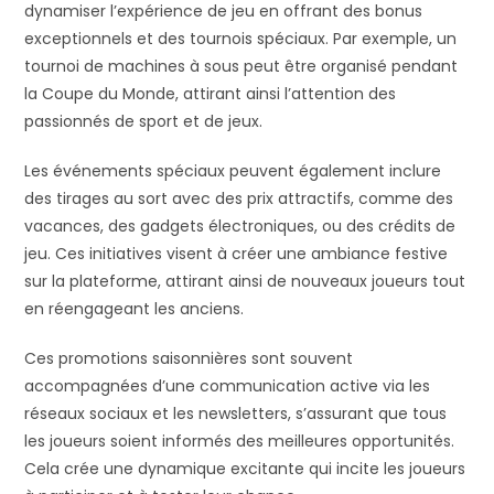
dynamiser l’expérience de jeu en offrant des bonus
exceptionnels et des tournois spéciaux. Par exemple, un
tournoi de machines à sous peut être organisé pendant
la Coupe du Monde, attirant ainsi l’attention des
passionnés de sport et de jeux.
Les événements spéciaux peuvent également inclure
des tirages au sort avec des prix attractifs, comme des
vacances, des gadgets électroniques, ou des crédits de
jeu. Ces initiatives visent à créer une ambiance festive
sur la plateforme, attirant ainsi de nouveaux joueurs tout
en réengageant les anciens.
Ces promotions saisonnières sont souvent
accompagnées d’une communication active via les
réseaux sociaux et les newsletters, s’assurant que tous
les joueurs soient informés des meilleures opportunités.
Cela crée une dynamique excitante qui incite les joueurs