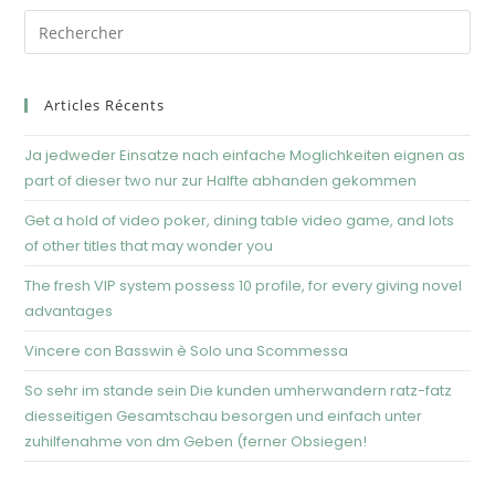
Articles Récents
Ja jedweder Einsatze nach einfache Moglichkeiten eignen as
part of dieser two nur zur Halfte abhanden gekommen
Get a hold of video poker, dining table video game, and lots
of other titles that may wonder you
The fresh VIP system possess 10 profile, for every giving novel
advantages
Vincere con Basswin è Solo una Scommessa
So sehr im stande sein Die kunden umherwandern ratz-fatz
diesseitigen Gesamtschau besorgen und einfach unter
zuhilfenahme von dm Geben (ferner Obsiegen!