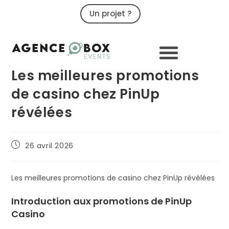
Un projet ?
09 79 02 32 32
Les meilleures promotions
de casino chez PinUp
révélées
26 avril 2026
Les meilleures promotions de casino chez PinUp révélées
Introduction aux promotions de PinUp
Casino