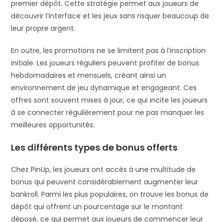
premier dépôt. Cette stratégie permet aux joueurs de
découvrir l’interface et les jeux sans risquer beaucoup de
leur propre argent.
En outre, les promotions ne se limitent pas à l’inscription
initiale. Les joueurs réguliers peuvent profiter de bonus
hebdomadaires et mensuels, créant ainsi un
environnement de jeu dynamique et engageant. Ces
offres sont souvent mises à jour, ce qui incite les joueurs
à se connecter régulièrement pour ne pas manquer les
meilleures opportunités.
Les différents types de bonus offerts
Chez PinUp, les joueurs ont accès à une multitude de
bonus qui peuvent considérablement augmenter leur
bankroll. Parmi les plus populaires, on trouve les bonus de
dépôt qui offrent un pourcentage sur le montant
déposé, ce qui permet aux joueurs de commencer leur