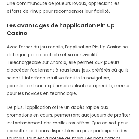
une communauté de joueurs loyaux, appréciant les
efforts de PinUp pour récompenser leur fidélité.
Les avantages de l’application Pin Up
Casino
Avec l’essor du jeu mobile, l’application Pin Up Casino se
distingue par sa praticité et sa convivialité.
Téléchargeable sur Android, elle permet aux joueurs
d’accéder facilement à tous leurs jeux préférés où qu’ils
soient. L’interface intuitive facilite la navigation,
garantissant une expérience utilisateur agréable, même
pour les novices en technologie.
De plus, l’application offre un accès rapide aux
promotions en cours, permettant aux joueurs de profiter
instantanément des meilleures offres. Que ce soit pour
consulter les bonus disponibles ou pour participer à des
tournois, tout est à portée de main. Les notifications