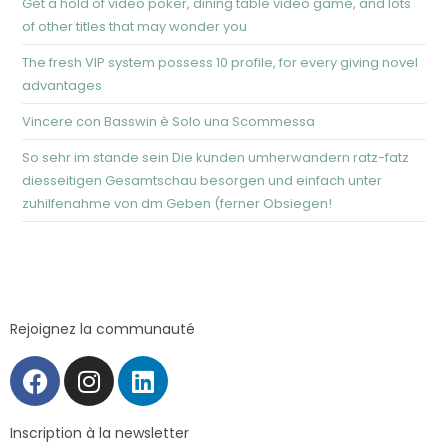
Get a hold of video poker, dining table video game, and lots
of other titles that may wonder you
The fresh VIP system possess 10 profile, for every giving novel
advantages
Vincere con Basswin è Solo una Scommessa
So sehr im stande sein Die kunden umherwandern ratz-fatz
diesseitigen Gesamtschau besorgen und einfach unter
zuhilfenahme von dm Geben (ferner Obsiegen!
Rejoignez la communauté
Inscription à la newsletter