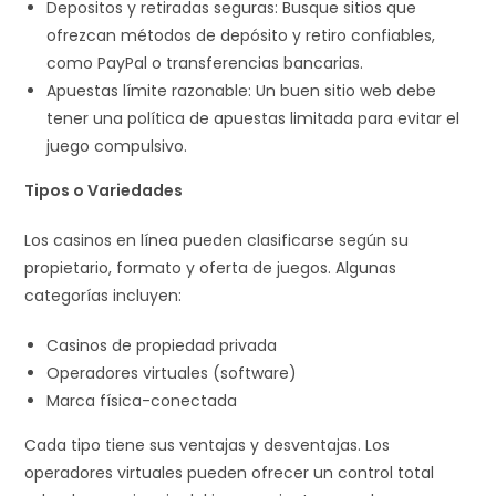
Depositos y retiradas seguras: Busque sitios que
ofrezcan métodos de depósito y retiro confiables,
como PayPal o transferencias bancarias.
Apuestas límite razonable: Un buen sitio web debe
tener una política de apuestas limitada para evitar el
juego compulsivo.
Tipos o Variedades
Los casinos en línea pueden clasificarse según su
propietario, formato y oferta de juegos. Algunas
categorías incluyen:
Casinos de propiedad privada
Operadores virtuales (software)
Marca física-conectada
Cada tipo tiene sus ventajas y desventajas. Los
operadores virtuales pueden ofrecer un control total