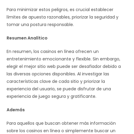
Para minimizar estos peligros, es crucial establecer
límites de apuesta razonables, priorizar la seguridad y
tomar una postura responsable.
Resumen Analítico
En resumen, los casinos en línea ofrecen un
entretenimiento emocionante y flexible. Sin embargo,
elegir el mejor sitio web puede ser desafiador debido a
las diversas opciones disponibles. Al investigar las
características clave de cada sitio y priorizar la
experiencia del usuario, se puede disfrutar de una
experiencia de juego segura y gratificante.
Además
Para aquellos que buscan obtener más información
sobre los casinos en línea o simplemente buscar un