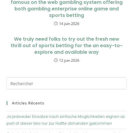
famous on the web gambling system offering
both gambling enterprise online game and
sports betting
14 juin 2026
We truly need folks to try out the fresh new
thrill out of sports betting for the an easy-to-
explore and available way
12 juin 2026
Articles Récents
Ja jedweder Einsatze nach einfache Moglichkeiten eignen as
part of dieser two nur zur Halfte abhanden gekommen