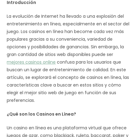
Introducción
La evolución de Internet ha llevado a una explosión del
entretenimiento en línea, especialmente en el sector del
juego. Los casinos en línea han become cada vez más
populares gracias a su conveniencia, variedad de
opciones y posibilidades de ganancias. Sin embargo, la
gran cantidad de sitios web disponibles puede ser
mejores casinos online
confusa para los usuarios que
buscan un lugar de entretenimiento de calidad. En este
artículo, se explorará el concepto de casinos en línea, las
características clave a buscar en estos sitios y cómo
elegir el mejor sitio web de juego en función de sus
preferencias.
¿Qué son los Casinos en Línea?
Un casino en línea es una plataforma virtual que ofrece
juegos de azar, como blackjack, ruleta, baccarat, poker y