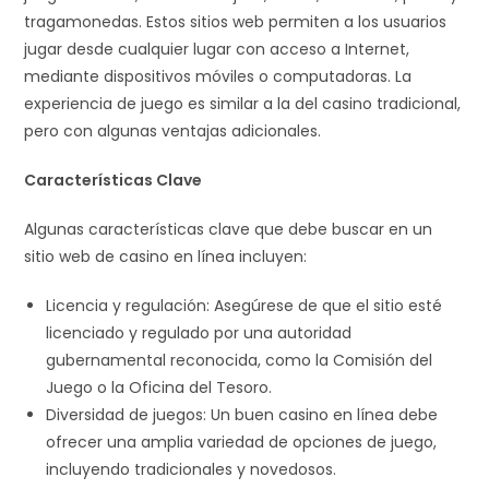
tragamonedas. Estos sitios web permiten a los usuarios
jugar desde cualquier lugar con acceso a Internet,
mediante dispositivos móviles o computadoras. La
experiencia de juego es similar a la del casino tradicional,
pero con algunas ventajas adicionales.
Características Clave
Algunas características clave que debe buscar en un
sitio web de casino en línea incluyen:
Licencia y regulación: Asegúrese de que el sitio esté
licenciado y regulado por una autoridad
gubernamental reconocida, como la Comisión del
Juego o la Oficina del Tesoro.
Diversidad de juegos: Un buen casino en línea debe
ofrecer una amplia variedad de opciones de juego,
incluyendo tradicionales y novedosos.