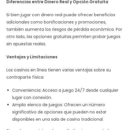
Diferencias entre Dinero Real y Opción Gratuita
Si bien jugar con dinero real puede ofrecer beneficios
adicionales como bonificaciones y promociones,
también aumenta los riesgos de pérdida económica. Por
otro lado, las opciones gratuitas permiten probar juegos
sin apuestas reales.
Ventajas y Limitaciones
Los casinos en línea tienen varias ventajas sobre su
contraparte física:
Conveniencia: Acceso a juego 24/7 desde cualquier
lugar con conexión.
Amplio elenco de juegos: Ofrecen un número
significativo de opciones que pueden no estar
disponibles en una sala de casino tradicional.