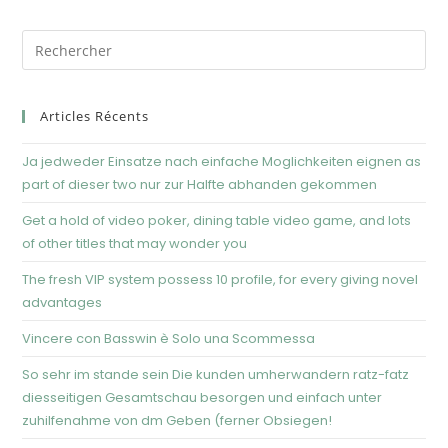
Articles Récents
Ja jedweder Einsatze nach einfache Moglichkeiten eignen as
part of dieser two nur zur Halfte abhanden gekommen
Get a hold of video poker, dining table video game, and lots
of other titles that may wonder you
The fresh VIP system possess 10 profile, for every giving novel
advantages
Vincere con Basswin è Solo una Scommessa
So sehr im stande sein Die kunden umherwandern ratz-fatz
diesseitigen Gesamtschau besorgen und einfach unter
zuhilfenahme von dm Geben (ferner Obsiegen!