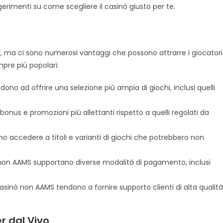
erimenti su come scegliere il casinò giusto per te.
 ma ci sono numerosi vantaggi che possono attrarre i giocatori
pre più popolari:
ono ad offrire una selezione più ampia di giochi, inclusi quelli
onus e promozioni più allettanti rispetto a quelli regolati da
no accedere a titoli e varianti di giochi che potrebbero non
 non AAMS supportano diverse modalità di pagamento, inclusi
asinò non AAMS tendono a fornire supporto clienti di alta qualità
er dal Vivo