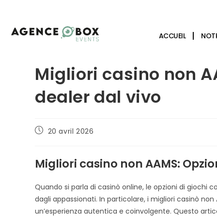
ACCUEIL
NOTR
Migliori casino non A
dealer dal vivo
20 avril 2026
Migliori casino non AAMS: Opzion
Quando si parla di casinò online, le opzioni di giochi 
dagli appassionati. In particolare, i migliori casinò n
un’esperienza autentica e coinvolgente. Questo articolo 