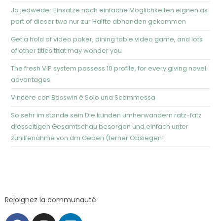
Ja jedweder Einsatze nach einfache Moglichkeiten eignen as
part of dieser two nur zur Halfte abhanden gekommen
Get a hold of video poker, dining table video game, and lots
of other titles that may wonder you
The fresh VIP system possess 10 profile, for every giving novel
advantages
Vincere con Basswin è Solo una Scommessa
So sehr im stande sein Die kunden umherwandern ratz-fatz
diesseitigen Gesamtschau besorgen und einfach unter
zuhilfenahme von dm Geben (ferner Obsiegen!
Rejoignez la communauté