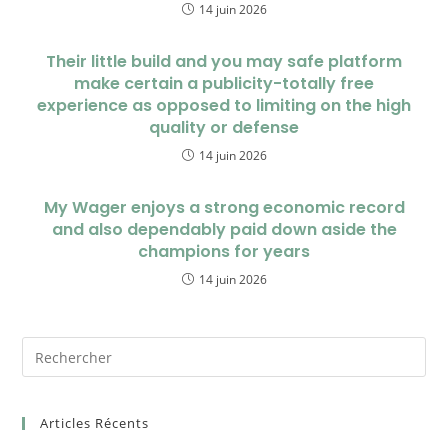
14 juin 2026
Their little build and you may safe platform
make certain a publicity-totally free
experience as opposed to limiting on the high
quality or defense
14 juin 2026
My Wager enjoys a strong economic record
and also dependably paid down aside the
champions for years
14 juin 2026
Articles Récents