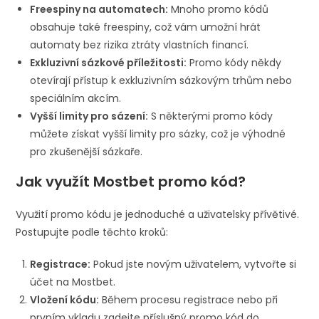
Freespiny na automatech:
Mnoho promo kódů
obsahuje také freespiny, což vám umožní hrát
automaty bez rizika ztráty vlastních financí.
Exkluzivní sázkové příležitosti:
Promo kódy někdy
otevírají přístup k exkluzivním sázkovým trhům nebo
speciálním akcím.
Vyšší limity pro sázení:
S některými promo kódy
můžete získat vyšší limity pro sázky, což je výhodné
pro zkušenější sázkaře.
Jak využít Mostbet promo kód?
Využití promo kódu je jednoduché a uživatelsky přívětivé.
Postupujte podle těchto kroků:
Registrace:
Pokud jste novým uživatelem, vytvořte si
účet na Mostbet.
Vložení kódu:
Během procesu registrace nebo při
prvním vkladu zadejte příslušný promo kód do