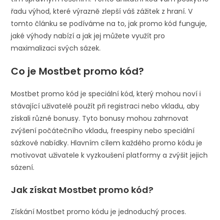
řadu výhod, které výrazně zlepší váš zážitek z hraní. V
tomto článku se podíváme na to, jak promo kód funguje,
jaké výhody nabízí a jak jej můžete využít pro
maximalizaci svých sázek.
Co je Mostbet promo kód?
Mostbet promo kód je speciální kód, který mohou noví i
stávající uživatelé použít při registraci nebo vkladu, aby
získali různé bonusy. Tyto bonusy mohou zahrnovat
zvýšení počátečního vkladu, freespiny nebo speciální
sázkové nabídky. Hlavním cílem každého promo kódu je
motivovat uživatele k vyzkoušení platformy a zvýšit jejich
sázení.
Jak získat Mostbet promo kód?
Získání Mostbet promo kódu je jednoduchý proces.