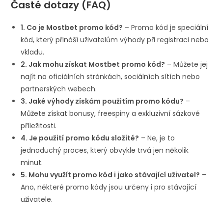
Časté dotazy (FAQ)
1. Co je Mostbet promo kód?
– Promo kód je speciální
kód, který přináší uživatelům výhody při registraci nebo
vkladu.
2. Jak mohu získat Mostbet promo kód?
– Můžete jej
najít na oficiálních stránkách, sociálních sítích nebo
partnerských webech.
3. Jaké výhody získám použitím promo kódu?
–
Můžete získat bonusy, freespiny a exkluzivní sázkové
příležitosti.
4. Je použití promo kódu složité?
– Ne, je to
jednoduchý proces, který obvykle trvá jen několik
minut.
5. Mohu využít promo kód i jako stávající uživatel?
–
Ano, některé promo kódy jsou určeny i pro stávající
uživatele.