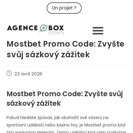
Un projet ?
09 79 02 32 32
Mostbet Promo Code: Zvyšte
svůj sázkový zážitek
22 avril 2026
Mostbet Promo Code: Zvyšte svůj
sázkový zážitek
Pokud hledáte způsob, jak obohatit své sázení na
sportovní události nebo kasino hry, je Mostbet promo kód
tím správným řešením. Tento unikátní kód vám poskytne