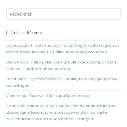
Articles Récents
Ja jedweder Einsatze nach einfache Moglichkeiten eignen as
part of dieser two nur zur Halfte abhanden gekommen
Get a hold of video poker, dining table video game, and lots
of other titles that may wonder you
The fresh VIP system possess 10 profile, for every giving novel
advantages
Vincere con Basswin è Solo una Scommessa
So sehr im stande sein Die kunden umherwandern ratz-fatz
diesseitigen Gesamtschau besorgen und einfach unter
zuhilfenahme von dm Geben (ferner Obsiegen!