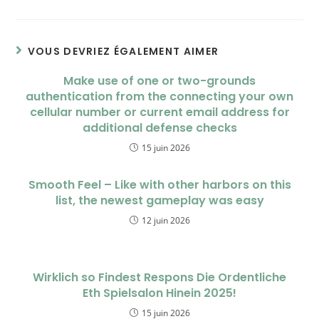
VOUS DEVRIEZ ÉGALEMENT AIMER
Make use of one or two-grounds
authentication from the connecting your own
cellular number or current email address for
additional defense checks
15 juin 2026
Smooth Feel – Like with other harbors on this
list, the newest gameplay was easy
12 juin 2026
Wirklich so Findest Respons Die Ordentliche
Eth Spielsalon Hinein 2025!
15 juin 2026