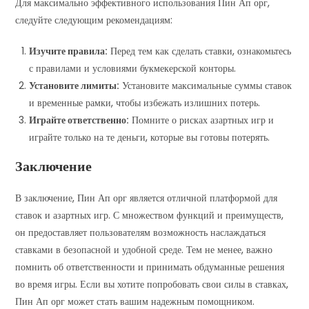
Для максимально эффективного использования Пин Ап орг,
следуйте следующим рекомендациям:
Изучите правила:
Перед тем как сделать ставки, ознакомьтесь
с правилами и условиями букмекерской конторы.
Установите лимиты:
Установите максимальные суммы ставок
и временные рамки, чтобы избежать излишних потерь.
Играйте ответственно:
Помните о рисках азартных игр и
играйте только на те деньги, которые вы готовы потерять.
Заключение
В заключение, Пин Ап орг является отличной платформой для
ставок и азартных игр. С множеством функций и преимуществ,
он предоставляет пользователям возможность наслаждаться
ставками в безопасной и удобной среде. Тем не менее, важно
помнить об ответственности и принимать обдуманные решения
во время игры. Если вы хотите попробовать свои силы в ставках,
Пин Ап орг может стать вашим надежным помощником.