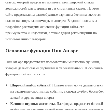
ставок, который предлагает пользователям широкий спектр
возможностей для азартных игр и спортивных ставок. На этом
сайте представлены разнообразные варианты беттинга, включая
ставки на спорт, казино-игры и лотереи. В данной статье мы
подробнее рассмотрим основные функции сайта, его
преимущества и недостатки, а также дадим рекомендации по
использованию платформы.
Основные функции Пин Ап орг
Пин Ап орг предоставляет пользователям множество функций,
которые делают ставки удобными и увлекательными. К основным
функциям сайта относятся:
Широкий выбор событий:
Пользователи могут делать ставки
на различные спортивные события, включая футбол, баскетбол,
хоккей и другие виды спорта.
Казино и игровые автоматы:
Платформа предлагает богатый
выбор игр от ведущих провайдеров, включая слоты, рулетку и