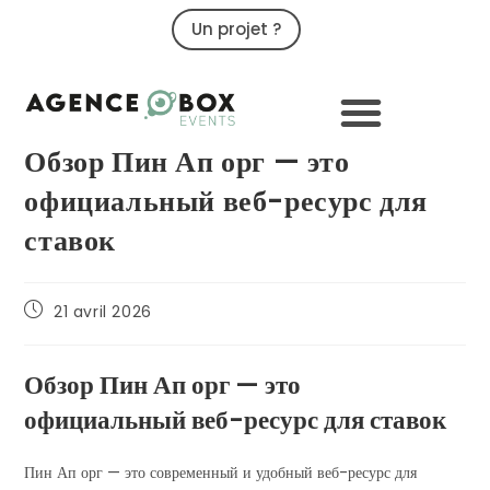
Un projet ?
09 79 02 32 32
Обзор Пин Ап орг — это
официальный веб-ресурс для
ставок
21 avril 2026
Обзор Пин Ап орг — это
официальный веб-ресурс для ставок
Пин Ап орг — это современный и удобный веб-ресурс для