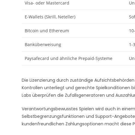
Visa- oder Mastercard
Un
E-Wallets (Skrill, Neteller)
Sof
Bitcoin und Ethereum
10
Banküberweisung
1-
Paysafecard und ähnliche Prepaid-Systeme
Un
Die Lizenzierung durch zuständige Aufsichtsbehörden
Kontrollen unterliegt und gerechte Spielkonditionen
Labs überprüfen die Zufallsgeneratoren und Auszahl
Verantwortungsbewusstes Spielen wird auch in einem o
Selbstbegrenzungsfunktionen und Support-Angeboten
kundenfreundlichen Zahlungsoptionen macht diese Pl