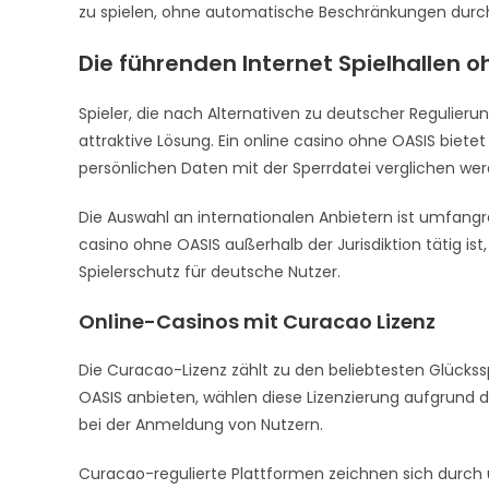
zu spielen, ohne automatische Beschränkungen durch
Die führenden Internet Spielhallen o
Spieler, die nach Alternativen zu deutscher Regulier
attraktive Lösung. Ein online casino ohne OASIS biete
persönlichen Daten mit der Sperrdatei verglichen we
Die Auswahl an internationalen Anbietern ist umfangr
casino ohne OASIS außerhalb der Jurisdiktion tätig i
Spielerschutz für deutsche Nutzer.
Online-Casinos mit Curacao Lizenz
Die Curacao-Lizenz zählt zu den beliebtesten Glücksspi
OASIS anbieten, wählen diese Lizenzierung aufgrund d
bei der Anmeldung von Nutzern.
Curacao-regulierte Plattformen zeichnen sich durch