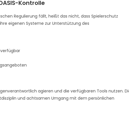
OASIS-Kontrolle
chen Regulierung fällt, heißt das nicht, dass Spielerschutz
 ihre eigenen Systeme zur Unterstützung des
 verfügbar
ungsangeboten
genverantwortlich agieren und die verfügbaren Tools nutzen. Di
disziplin und achtsamen Umgang mit dem persönlichen