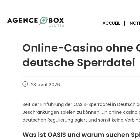
ACCUEIL
NOTR
Online-Casino ohne O
deutsche Sperrdatei
23 avril 2026
Seit der Einführung der OASIS-Sperrdatei in Deutschl
Beschränkungen spielen zu können. Ein online casino
deutschen Regulierung agiert und somit keine Verbind
Was ist OASIS und warum suchen Sp