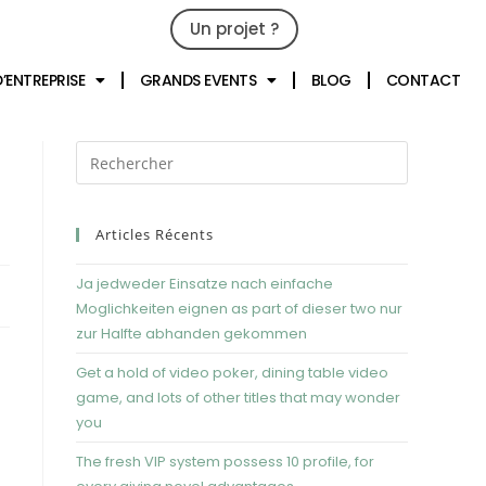
Un projet ?
09 79 02 32 32
D’ENTREPRISE
GRANDS EVENTS
BLOG
CONTACT
Articles Récents
Ja jedweder Einsatze nach einfache
Moglichkeiten eignen as part of dieser two nur
zur Halfte abhanden gekommen
Get a hold of video poker, dining table video
game, and lots of other titles that may wonder
you
The fresh VIP system possess 10 profile, for