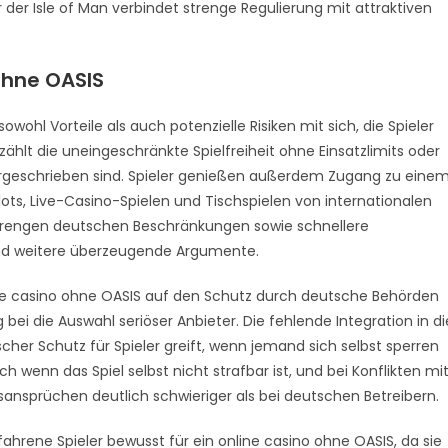
r der Isle of Man verbindet strenge Regulierung mit attraktiven
ohne OASIS
wohl Vorteile als auch potenzielle Risiken mit sich, die Spieler
ählt die uneingeschränkte Spielfreiheit ohne Einsatzlimits oder
vorgeschrieben sind. Spieler genießen außerdem Zugang zu eine
ots, Live-Casino-Spielen und Tischspielen von internationalen
strengen deutschen Beschränkungen sowie schnellere
d weitere überzeugende Argumente.
ine casino ohne OASIS auf den Schutz durch deutsche Behörden
i die Auswahl seriöser Anbieter. Die fehlende Integration in di
her Schutz für Spieler greift, wenn jemand sich selbst sperren
wenn das Spiel selbst nicht strafbar ist, und bei Konflikten mi
ansprüchen deutlich schwieriger als bei deutschen Betreibern.
fahrene Spieler bewusst für ein online casino ohne OASIS, da sie