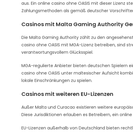
aus. Ein online casino ohne OASIS mit dieser Lizenz s
Zahlungsmethoden als gemäß deutscher Vorschriften
Casinos mit Malta Gaming Authority 
Die Malta Gaming Authority zählt zu den angesehenste
casino ohne OASIS mit MGA-Lizenz betreiben, sind stre
verantwortungsvollem Glücksspiel.
MGA-regulierte Anbieter bieten deutschen Spielern ei
casino ohne OASIS unter maltesischer Aufsicht kombin
lokale Einschränkungen zu spielen.
Casinos mit weiteren EU-Lizenzen
Außer Malta und Curacao existieren weitere europäisch
Diese Jurisdiktionen erlauben es Betreibern, ein onli
EU-Lizenzen außerhalb von Deutschland bieten rechtl