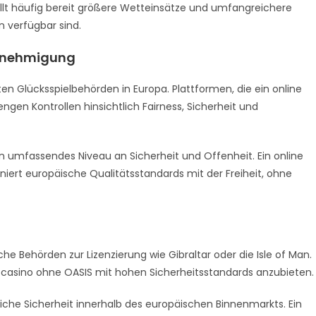
tellt häufig bereit größere Wetteinsätze und umfangreichere
 verfügbar sind.
Genehmigung
n Glücksspielbehörden in Europa. Plattformen, die ein online
ngen Kontrollen hinsichtlich Fairness, Sicherheit und
n umfassendes Niveau an Sicherheit und Offenheit. Ein online
iert europäische Qualitätsstandards mit der Freiheit, ohne
e Behörden zur Lizenzierung wie Gibraltar oder die Isle of Man.
ne casino ohne OASIS mit hohen Sicherheitsstandards anzubieten.
iche Sicherheit innerhalb des europäischen Binnenmarkts. Ein