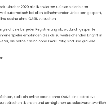
seit Oktober 2020 alle lizenzierten Glücksspielanbieter
 wird automatisch bei allen teilnehmenden Anbietern gesperrt,
nline casino ohne OASIS zu suchen.
gleicht sie bei jeder Registrierung ab, wodurch gesperrte
rene Spieler empfinden dies als zu weitreichenden Eingriff in
ter, die online casino ohne OASIS tätig sind und größere
rn
öchten, stellt ein online casino ohne OASIS eine attraktive
europäischen Lizenzen und ermöglichen es, selbstverantwortlich