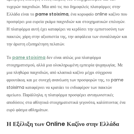
τυχερών παιχνιδιών. Μία από τις πιο δημοφιλείς πλατφόρμες στην
Ελλάδα είναι το
pame stoixima
, ένα κορυφαίο online καζίνο που
προσφέρει μια ευρεία γκάμα παιχνιδιών και στοιχηματικών επιλογών.
Η πλατφόρμα αυτή έχει καταφέρει να κερδίσει την εμπιστοσύνη των
παικτών, χάρη στην αξιοπιστία της, την ασφάλεια των συναλλαγών και
την άριστη εξυπηρέτηση πελατών.
Το
pame stoixima
δεν είναι απλώς μια πλατφόρμα
στοιχηματισμού, αλλά μια ολοκληρωμένη εμπειρία ψυχαγωγίας. Με
μια πληθώρα παιχνιδιών, από κλασικά καζίνο μέχρι σύγχρονα
φρουτάκια, και με συνεχή ανανέωση των προσφορών της, το pame
stoixima καταφέρνει να κρατάει το ενδιαφέρον των παικτών
αμείωτο. Παράλληλα, η πλατφόρμα προσφέρει ανταγωνιστικές
αποδόσεις στα αθλητικά στοιχηματιστικά γεγονότα, καλύπτοντας ένα
ευρύ φάσμα αθλημάτων.
Η Εξέλιξη των Online Καζίνο στην Ελλάδα