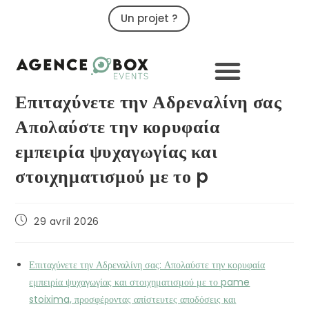
Un projet ?
09 79 02 32 32
Επιταχύνετε την Αδρεναλίνη σας
Απολαύστε την κορυφαία
εμπειρία ψυχαγωγίας και
στοιχηματισμού με το p
29 avril 2026
Επιταχύνετε την Αδρεναλίνη σας: Απολαύστε την κορυφαία
εμπειρία ψυχαγωγίας και στοιχηματισμού με το pame
stoixima, προσφέροντας απίστευτες αποδόσεις και