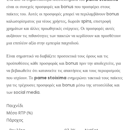
είναι οι συνεχείς προσφορές και bonus που προσφέρει στους
παίκτες του. Αυτές οι προσφορές μπορεί να περιλαμβάνουν bonus
καλωσορίσματος για νέους χρήστες, δωρεάν spins, επιστροφή
χρημάτων και άλλες προωθητικές ενέργειες. Οι προσφορές αυτές
αυξάνουν τις πιθανότητες των παικτών να κερδίσουν και προσθέτουν
μια επιπλέον αξία στην εμπειρία παιχνιδιού.
Είναι σημαντικό να διαβάζετε προσεκτικά τους όρους και τις
προϋποθέσεις κάθε προσφοράς και bonus πριν την αποδεχτείτε, για
να βεβαιωθείτε ότι κατανοείτε τις απαιτήσεις και τους περιορισμούς
που ισχύουν. Το
pame stoixima
ενημερώνει τακτικά τους παίκτες
για τις τρέχουσες προσφορές και bonus μέσω της ιστοσελίδας και
των social media.
Παιχνίδι
Μέσο RTP (%)
Πάροχος