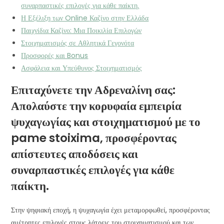
συναρπαστικές επιλογές για κάθε παίκτη.
Η Εξέλιξη των Online Καζίνο στην Ελλάδα
Παιχνίδια Καζίνο: Μια Ποικιλία Επιλογών
Στοιχηματισμός σε Αθλητικά Γεγονότα
Προσφορές και Bonus
Ασφάλεια και Υπεύθυνος Στοιχηματισμός
Επιταχύνετε την Αδρεναλίνη σας:
Απολαύστε την κορυφαία εμπειρία
ψυχαγωγίας και στοιχηματισμού με το
pame stoixima, προσφέροντας
απίστευτες αποδόσεις και
συναρπαστικές επιλογές για κάθε
παίκτη.
Στην ψηφιακή εποχή, η ψυχαγωγία έχει μεταμορφωθεί, προσφέροντας
αμέτρητες επιλογές στους λάτρεις του στοιχηματισμού και των