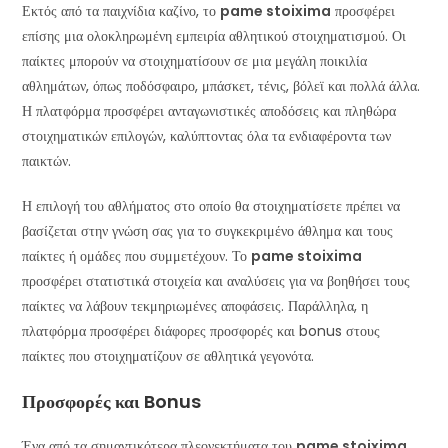
Εκτός από τα παιχνίδια καζίνο, το
pame stoixima
προσφέρει
επίσης μια ολοκληρωμένη εμπειρία αθλητικού στοιχηματισμού. Οι
παίκτες μπορούν να στοιχηματίσουν σε μια μεγάλη ποικιλία
αθλημάτων, όπως ποδόσφαιρο, μπάσκετ, τένις, βόλεϊ και πολλά άλλα.
Η πλατφόρμα προσφέρει ανταγωνιστικές αποδόσεις και πληθώρα
στοιχηματικών επιλογών, καλύπτοντας όλα τα ενδιαφέροντα των
παικτών.
Η επιλογή του αθλήματος στο οποίο θα στοιχηματίσετε πρέπει να
βασίζεται στην γνώση σας για το συγκεκριμένο άθλημα και τους
παίκτες ή ομάδες που συμμετέχουν. Το
pame stoixima
προσφέρει στατιστικά στοιχεία και αναλύσεις για να βοηθήσει τους
παίκτες να λάβουν τεκμηριωμένες αποφάσεις. Παράλληλα, η
πλατφόρμα προσφέρει διάφορες προσφορές και bonus στους
παίκτες που στοιχηματίζουν σε αθλητικά γεγονότα.
Προσφορές και Bonus
Ένα από τα σημαντικότερα πλεονεκτήματα του
pame stoixima