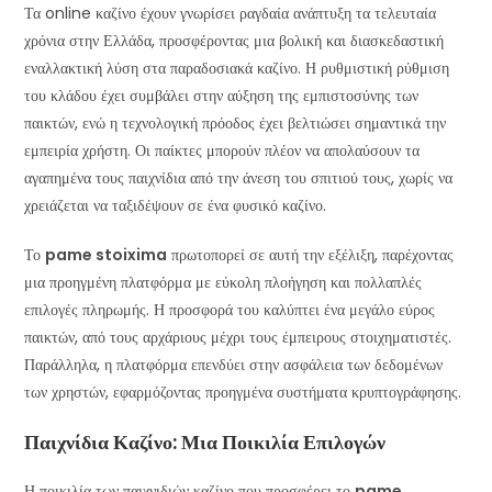
Τα online καζίνο έχουν γνωρίσει ραγδαία ανάπτυξη τα τελευταία
χρόνια στην Ελλάδα, προσφέροντας μια βολική και διασκεδαστική
εναλλακτική λύση στα παραδοσιακά καζίνο. Η ρυθμιστική ρύθμιση
του κλάδου έχει συμβάλει στην αύξηση της εμπιστοσύνης των
παικτών, ενώ η τεχνολογική πρόοδος έχει βελτιώσει σημαντικά την
εμπειρία χρήστη. Οι παίκτες μπορούν πλέον να απολαύσουν τα
αγαπημένα τους παιχνίδια από την άνεση του σπιτιού τους, χωρίς να
χρειάζεται να ταξιδέψουν σε ένα φυσικό καζίνο.
Το
pame stoixima
πρωτοπορεί σε αυτή την εξέλιξη, παρέχοντας
μια προηγμένη πλατφόρμα με εύκολη πλοήγηση και πολλαπλές
επιλογές πληρωμής. Η προσφορά του καλύπτει ένα μεγάλο εύρος
παικτών, από τους αρχάριους μέχρι τους έμπειρους στοιχηματιστές.
Παράλληλα, η πλατφόρμα επενδύει στην ασφάλεια των δεδομένων
των χρηστών, εφαρμόζοντας προηγμένα συστήματα κρυπτογράφησης.
Παιχνίδια Καζίνο: Μια Ποικιλία Επιλογών
Η ποικιλία των παιχνιδιών καζίνο που προσφέρει το
pame