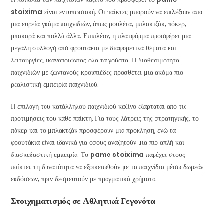
stoixima
είναι εντυπωσιακή. Οι παίκτες μπορούν να επιλέξουν από
μια ευρεία γκάμα παιχνιδιών, όπως ρουλέτα, μπλακτζάκ, πόκερ,
μπακαρά και πολλά άλλα. Επιπλέον, η πλατφόρμα προσφέρει μια
μεγάλη συλλογή από φρουτάκια με διαφορετικά θέματα και
λειτουργίες, ικανοποιώντας όλα τα γούστα. Η διαθεσιμότητα
παιχνιδιών με ζωντανούς κρουπιέδες προσθέτει μια ακόμα πιο
ρεαλιστική εμπειρία παιχνιδιού.
Η επιλογή του κατάλληλου παιχνιδιού καζίνο εξαρτάται από τις
προτιμήσεις του κάθε παίκτη. Για τους λάτρεις της στρατηγικής, το
πόκερ και το μπλακτζάκ προσφέρουν μια πρόκληση, ενώ τα
φρουτάκια είναι ιδανικά για όσους αναζητούν μια πιο απλή και
διασκεδαστική εμπειρία. Το
pame stoixima
παρέχει στους
παίκτες τη δυνατότητα να εξοικειωθούν με τα παιχνίδια μέσω δωρεάν
εκδόσεων, πριν δεσμευτούν με πραγματικά χρήματα.
Στοιχηματισμός σε Αθλητικά Γεγονότα