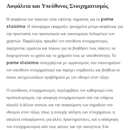
Ασφάλεια και Υπεύθυνος Στοιχηματισμός
Η ασφάλεια των παικτών είναι υψίστης σημασίας για το
pame
stoixima
. Η πλατφόρμα εφαρμόζει προηγμένα μέτρα ασφάλειας για
την προστασία των προσωπικών και οικονομικών δεδομένων των
χρηστών. Παράλληλα, προωθεί τον υπεύθυνο στοιχηματισμό,
παρέχοντας εργαλεία και πόρους για να βοηθήσει τους παίκτες να
διαχειριστούν το χρόνο και τα χρήματά τους με υπευθυνότητα. Το
pame stoixima
συνεργάζεται με οργανισμούς που υποστηρίζουν
τον υπεύθυνο στοιχηματισμό και παρέχει συμβουλές και βοήθεια σε
όσους αντιμετωπίζουν προβλήματα με τον εθισμό στον τζόγο.
Ο υπεύθυνος στοιχηματισμός περιλαμβάνει τον καθορισμό ενός
προϋπολογισμού, την αποφυγή στοιχηματισμού υπό την επήρεια
αλκοόλ ή άλλων ουσιών, και την αναγνώριση των σημαδιών του
εθισμού στον τζόγο, όπως η συνεχής αύξηση των στοιχημάτων, η
απώλεια ενδιαφέροντος για άλλες δραστηριότητες, και η απόκρυψη
του στοιχηματισμού από τους φίλους και την οικογένεια. Εάν