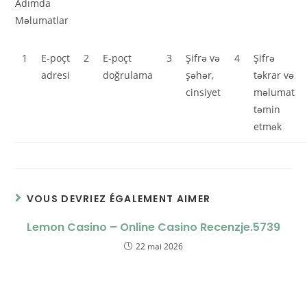
Adımda
Məlumatlar
1
E-poçt
2
E-poçt
3
Şifrə və
4
Şifrə
adresi
doğrulama
şəhər,
təkrar və
cinsiyet
məlumat
təmin
etmək
VOUS DEVRIEZ ÉGALEMENT AIMER
Lemon Casino – Online Casino Recenzje.5739
22 mai 2026