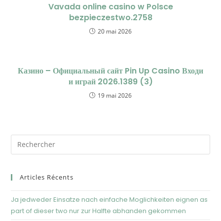
Vavada online casino w Polsce
bezpieczestwo.2758
20 mai 2026
Казино – Официальный сайт Pin Up Casino Входи
и играй 2026.1389 (3)
19 mai 2026
Articles Récents
Ja jedweder Einsatze nach einfache Moglichkeiten eignen as
part of dieser two nur zur Halfte abhanden gekommen