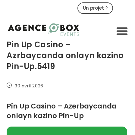
Un projet ?
09 79
Pin Up Casino –
Azrbaycanda onlayn kazino
Pin-Up.5419
30 avril 2026
Pin Up Casino – Azərbaycanda
onlayn kazino Pin-Up