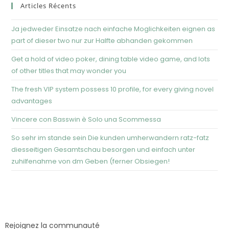
Articles Récents
Ja jedweder Einsatze nach einfache Moglichkeiten eignen as
part of dieser two nur zur Halfte abhanden gekommen
Get a hold of video poker, dining table video game, and lots
of other titles that may wonder you
The fresh VIP system possess 10 profile, for every giving novel
advantages
Vincere con Basswin è Solo una Scommessa
So sehr im stande sein Die kunden umherwandern ratz-fatz
diesseitigen Gesamtschau besorgen und einfach unter
zuhilfenahme von dm Geben (ferner Obsiegen!
Rejoignez la communauté