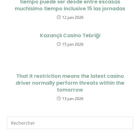
tiempo puede ser desde entre escasas
muchisimo tiempo inclusive 15 las jornadas
12 juin 2026
Kazançlı Casino Tebriği
15 juin 2026
That it restriction means the latest casino
driver normally perform threats within the
tomorrow
13 juin 2026