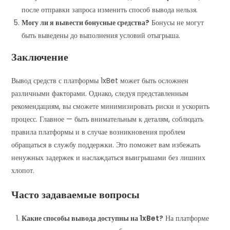
после отправки запроса изменить способ вывода нельзя.
Могу ли я вывести бонусные средства?
Бонусы не могут
быть выведены до выполнения условий отыгрыша.
Заключение
Вывод средств с платформы 1xBet может быть осложнен
различными факторами. Однако, следуя представленным
рекомендациям, вы сможете минимизировать риски и ускорить
процесс. Главное — быть внимательным к деталям, соблюдать
правила платформы и в случае возникновения проблем
обращаться в службу поддержки. Это поможет вам избежать
ненужных задержек и наслаждаться выигрышами без лишних
хлопот.
Часто задаваемые вопросы
Какие способы вывода доступны на 1xBet?
На платформе