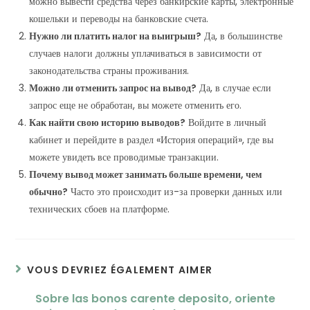
можно вывести средства через банкирские карты, электронные
кошельки и переводы на банковские счета.
Нужно ли платить налог на выигрыш?
Да, в большинстве
случаев налоги должны уплачиваться в зависимости от
законодательства страны проживания.
Можно ли отменить запрос на вывод?
Да, в случае если
запрос еще не обработан, вы можете отменить его.
Как найти свою историю выводов?
Войдите в личный
кабинет и перейдите в раздел «История операций», где вы
можете увидеть все проводимые транзакции.
Почему вывод может занимать больше времени, чем
обычно?
Часто это происходит из-за проверки данных или
технических сбоев на платформе.
VOUS DEVRIEZ ÉGALEMENT AIMER
Sobre las bonos carente deposito, oriente