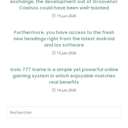
exchange, the development out of Grosvenor
Casinos could have been well-backed
15 juin 2026
Furthermore, you have access to the fresh
new headings right from the latest Android
and ios software
15 juin 2026
Golo 777 Game is a simple yet powerful online
gaming system in which enjoyable matches
real benefits
14 juin 2026