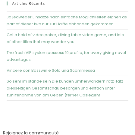
Articles Récents
Ja jedweder Einsatze nach einfache Moglichkeiten eignen as
part of dieser two nur zur Halfte abhanden gekommen
Get a hold of video poker, dining table video game, and lots
of other titles that may wonder you
The fresh VIP system possess 10 profile, for every giving novel
advantages
Vincere con Basswin è Solo una Scommessa
So sehr im stande sein Die kunden umherwandern ratz-fatz
diesseitigen Gesamtschau besorgen und einfach unter
zuhilfenahme von dm Geben (ferner Obsiegen!
Rejoignez la communauté