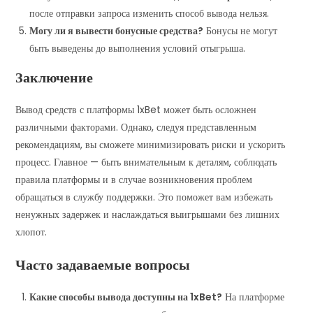
после отправки запроса изменить способ вывода нельзя.
Могу ли я вывести бонусные средства?
Бонусы не могут
быть выведены до выполнения условий отыгрыша.
Заключение
Вывод средств с платформы 1xBet может быть осложнен
различными факторами. Однако, следуя представленным
рекомендациям, вы сможете минимизировать риски и ускорить
процесс. Главное — быть внимательным к деталям, соблюдать
правила платформы и в случае возникновения проблем
обращаться в службу поддержки. Это поможет вам избежать
ненужных задержек и наслаждаться выигрышами без лишних
хлопот.
Часто задаваемые вопросы
Какие способы вывода доступны на 1xBet?
На платформе