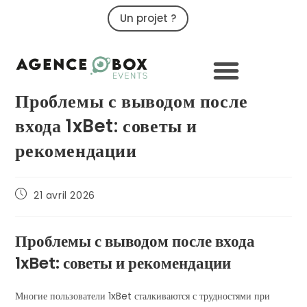
Un projet ?
09 79 02 32 32
Проблемы с выводом после
входа 1xBet: советы и
рекомендации
21 avril 2026
Проблемы с выводом после входа
1xBet: советы и рекомендации
Многие пользователи 1xBet сталкиваются с трудностями при