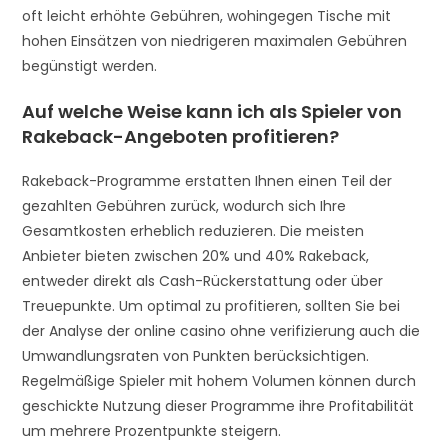
oft leicht erhöhte Gebühren, wohingegen Tische mit
hohen Einsätzen von niedrigeren maximalen Gebühren
begünstigt werden.
Auf welche Weise kann ich als Spieler von
Rakeback-Angeboten profitieren?
Rakeback-Programme erstatten Ihnen einen Teil der
gezahlten Gebühren zurück, wodurch sich Ihre
Gesamtkosten erheblich reduzieren. Die meisten
Anbieter bieten zwischen 20% und 40% Rakeback,
entweder direkt als Cash-Rückerstattung oder über
Treuepunkte. Um optimal zu profitieren, sollten Sie bei
der Analyse der online casino ohne verifizierung auch die
Umwandlungsraten von Punkten berücksichtigen.
Regelmäßige Spieler mit hohem Volumen können durch
geschickte Nutzung dieser Programme ihre Profitabilität
um mehrere Prozentpunkte steigern.