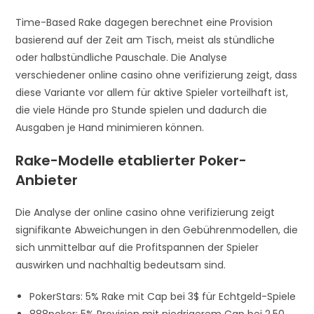
Time-Based Rake dagegen berechnet eine Provision
basierend auf der Zeit am Tisch, meist als stündliche
oder halbstündliche Pauschale. Die Analyse
verschiedener online casino ohne verifizierung zeigt, dass
diese Variante vor allem für aktive Spieler vorteilhaft ist,
die viele Hände pro Stunde spielen und dadurch die
Ausgaben je Hand minimieren können.
Rake-Modelle etablierter Poker-
Anbieter
Die Analyse der online casino ohne verifizierung zeigt
signifikante Abweichungen in den Gebührenmodellen, die
sich unmittelbar auf die Profitspannen der Spieler
auswirken und nachhaltig bedeutsam sind.
PokerStars: 5% Rake mit Cap bei 3$ für Echtgeld-Spiele