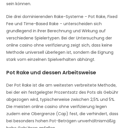
sein können.
Die drei dominierenden Rake-Systeme – Pot Rake, Fixed
Fee und Time-Based Rake – unterscheiden sich
grundlegend in ihrer Berechnung und Wirkung auf
verschiedene Spielertypen. Bei der Untersuchung der
online casino ohne verifizierung zeigt sich, dass keine
Methode universell überlegen ist, sondern die Eignung
stark vom einzelnen Spielverhalten abhängt.
Pot Rake und dessen Arbeitsweise
Der Pot Rake ist die am weitesten verbreitete Methode,
bei der ein festgelegter Prozentsatz des Pots als Gebühr
abgezogen wird, typischerweise zwischen 2,5% und 5%.
Die meisten online casino ohne verifizierung legen
zudem eine Obergrenze (Cap) fest, die verhindert, dass
bei besonders hohen Pot-Beträgen unverhältnismäßig