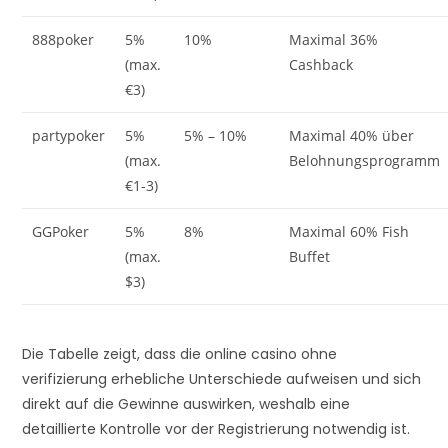
888poker
5%
10%
Maximal 36%
(max.
Cashback
€3)
partypoker
5%
5% – 10%
Maximal 40% über
(max.
Belohnungsprogramm
€1-3)
GGPoker
5%
8%
Maximal 60% Fish
(max.
Buffet
$3)
Die Tabelle zeigt, dass die online casino ohne
verifizierung erhebliche Unterschiede aufweisen und sich
direkt auf die Gewinne auswirken, weshalb eine
detaillierte Kontrolle vor der Registrierung notwendig ist.