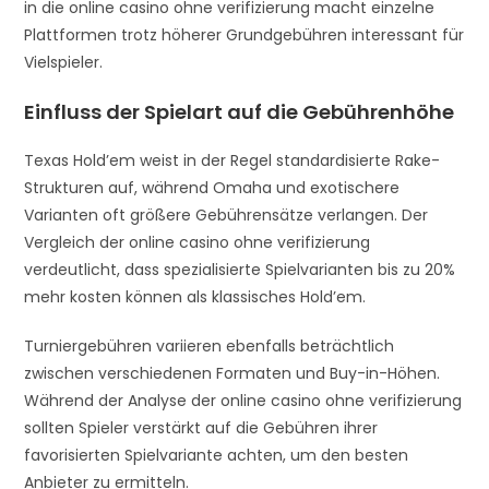
in die online casino ohne verifizierung macht einzelne
Plattformen trotz höherer Grundgebühren interessant für
Vielspieler.
Einfluss der Spielart auf die Gebührenhöhe
Texas Hold’em weist in der Regel standardisierte Rake-
Strukturen auf, während Omaha und exotischere
Varianten oft größere Gebührensätze verlangen. Der
Vergleich der online casino ohne verifizierung
verdeutlicht, dass spezialisierte Spielvarianten bis zu 20%
mehr kosten können als klassisches Hold’em.
Turniergebühren variieren ebenfalls beträchtlich
zwischen verschiedenen Formaten und Buy-in-Höhen.
Während der Analyse der online casino ohne verifizierung
sollten Spieler verstärkt auf die Gebühren ihrer
favorisierten Spielvariante achten, um den besten
Anbieter zu ermitteln.