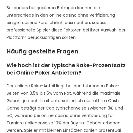
Besonders bei größeren Beträgen können die
Unterschiede in den online casino ohne verifizierung
einige tausend Euro jährlich ausmachen, sodass
professionelle Spieler diese Faktoren bei ihrer Auswahl der
Plattform berücksichtigen sollten.
Häufig gestellte Fragen
Wie hoch ist der typische Rake-Prozentsatz
bei Online Poker Anbietern?
Der übliche Rake-Anteil liegt bei den führenden Poker-
Seiten von 3,5% bis 5% vom Pot, während die maximale
Gebühr je nach Limit unterschiedlich ausfällt. Im Cash
Game beträgt der Cap typischerweise zwischen 3€ und
5€, während bei online casino ohne verifizierung für
Turniere üblicherweise 10% der Buy-in-Gebühr erhoben
werden. Spieler mit kleinen Einsätzen zahlen prozentual