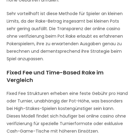
hohe Gebühren anfallen.
Sehr vorteilhaft ist diese Methode für Spieler an kleinen
Limits, da der Rake-Betrag insgesamt bei kleinen Pots
sehr gering ausfällt. Die Transparenz der online casino
ohne verifizierung beim Pot Rake erlaubt es erfahrenen
Pokerspielern, ihre zu erwartenden Ausgaben genau zu
berechnen und dementsprechend ihre Strategie beim
Spiel anzupassen.
Fixed Fee und Time-Based Rake im
Vergleich
Fixed Fee Strukturen erheben eine feste Gebühr pro Hand
oder Turnier, unabhängig der Pot-Höhe, was besonders
bei High-Stakes-Spielen kostengünstiger sein kann.
Dieses Modell findet sich häufiger bei online casino ohne
verifizierung für spezielle Turnierformate oder exklusive
Cash-Game-Tische mit höheren Einsätzen.