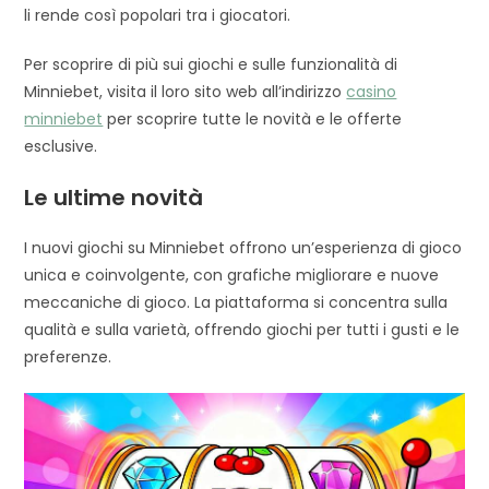
li rende così popolari tra i giocatori.
Per scoprire di più sui giochi e sulle funzionalità di
Minniebet, visita il loro sito web all’indirizzo
casino
minniebet
per scoprire tutte le novità e le offerte
esclusive.
Le ultime novità
I nuovi giochi su Minniebet offrono un’esperienza di gioco
unica e coinvolgente, con grafiche migliorare e nuove
meccaniche di gioco. La piattaforma si concentra sulla
qualità e sulla varietà, offrendo giochi per tutti i gusti e le
preferenze.