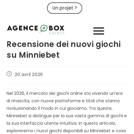
Un projet ?
09 79 02 32 32
Recensione dei nuovi giochi
su Minniebet
30 avril 2026
Nel 2026, il mercato dei giochi online sta vivendo un’era
di rinascita, con nuove piattaforme e titoli che stanno
rivoluzionando il modo in cui giociamo. Tra queste,
Minniebet si distingue per la sua vasta gamma di giochi e
la sua interfaccia utente intuitiva. In questo articolo,
esploreremo i nuovi giochi disponibili su Minniebet e cosa