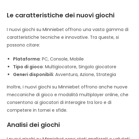
Le caratteristiche dei nuovi giochi
I nuovi giochi su Minniebet offrono una vasta gamma di
caratteristiche tecniche e innovative. Tra queste, si
possono citare:
Plataforma
: PC, Console, Mobile
Tipo di gioco
: Multigiocatore, Singolo giocatore
Generi disponibili
: Avventura, Azione, Strategia
Inoltre, i nuovi giochi su Minniebet offrono anche nuove
meccaniche di gioco e modalità multiplayer online, che
consentono ai giocatori di interagire tra loro e di
competere in tornei e sfide.
Analisi dei giochi
I nuovi giochi su Minniebet sono stati analizzati e valutati