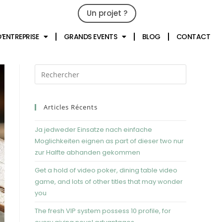
Un projet ?
09 79 02 32 32
D’ENTREPRISE
GRANDS EVENTS
BLOG
CONTACT
Articles Récents
Ja jedweder Einsatze nach einfache
Moglichkeiten eignen as part of dieser two nur
zur Halfte abhanden gekommen
Get a hold of video poker, dining table video
game, and lots of other titles that may wonder
you
The fresh VIP system possess 10 profile, for