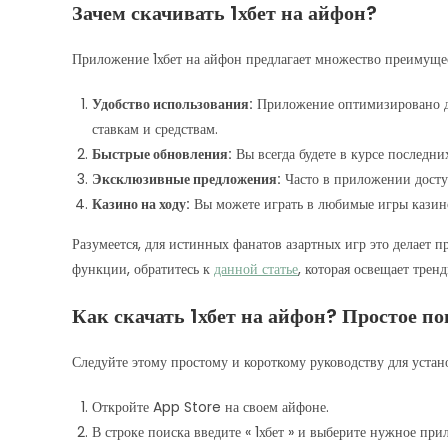
Зачем скачивать 1хбет на айфон?
Приложение 1хбет на айфон предлагает множество преимущес
Удобство использования:
Приложение оптимизировано дл
ставкам и средствам.
Быстрые обновления:
Вы всегда будете в курсе последн
Эксклюзивные предложения:
Часто в приложении доступ
Казино на ходу:
Вы можете играть в любимые игры казино
Разумеется, для истинных фанатов азартных игр это делает 
функции, обратитесь к
данной статье
, которая освещает трен
Как скачать 1хбет на айфон? Простое п
Следуйте этому простому и короткому руководству для устан
Откройте App Store на своем айфоне.
В строке поиска введите « 1хбет » и выберите нужное при