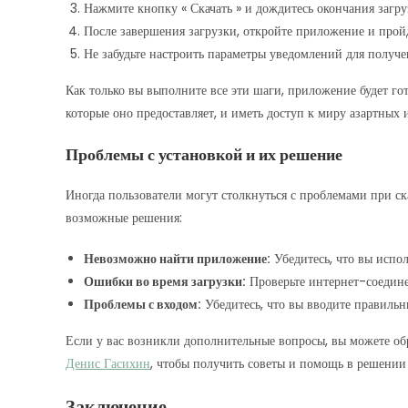
Нажмите кнопку « Скачать » и дождитесь окончания загру
После завершения загрузки, откройте приложение и прой
Не забудьте настроить параметры уведомлений для получе
Как только вы выполните все эти шаги, приложение будет г
которые оно предоставляет, и иметь доступ к миру азартных 
Проблемы с установкой и их решение
Иногда пользователи могут столкнуться с проблемами при с
возможные решения:
Невозможно найти приложение:
Убедитесь, что вы испол
Ошибки во время загрузки:
Проверьте интернет-соедине
Проблемы с входом:
Убедитесь, что вы вводите правильн
Если у вас возникли дополнительные вопросы, вы можете об
Денис Гасихин
, чтобы получить советы и помощь в решении
Заключение