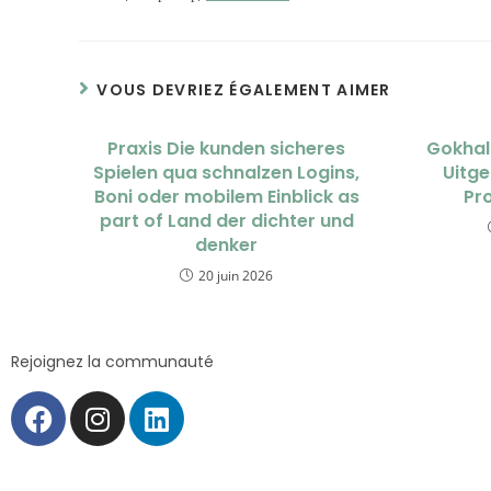
VOUS DEVRIEZ ÉGALEMENT AIMER
Praxis Die kunden sicheres
Gokhal
Spielen qua schnalzen Logins,
Uitge
Boni oder mobilem Einblick as
Pr
part of Land der dichter und
denker
20 juin 2026
Rejoignez la communauté