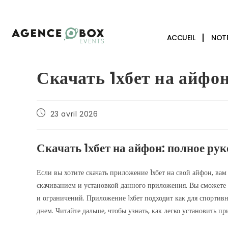
ACCUEIL
NOTR
Скачать 1хбет на айфон
23 avril 2026
Скачать 1хбет на айфон: полное рук
Если вы хотите скачать приложение 1хбет на свой айфон, ва
скачиванием и установкой данного приложения. Вы сможете
и ограничений. Приложение 1хбет подходит как для спортивны
днем. Читайте дальше, чтобы узнать, как легко установить п