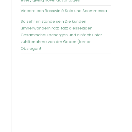
every giving novel advantages
Vincere con Basswin è Solo una Scommessa
So sehr im stande sein Die kunden
umherwandern ratz-fatz diesseitigen
Gesamtschau besorgen und einfach unter
zuhilfenahme von dm Geben (ferner
Obsiegen!