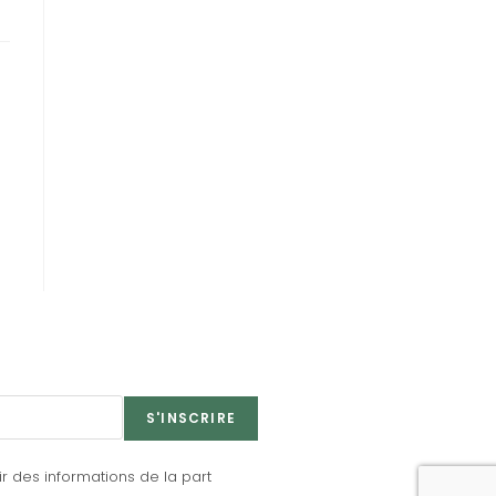
r des informations de la part