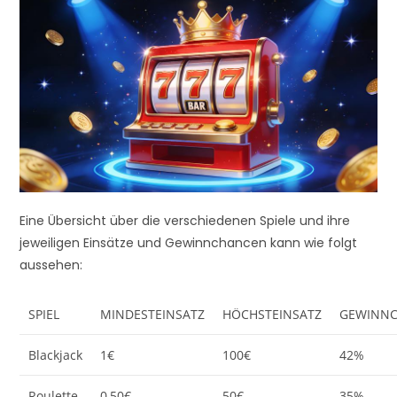
Eine Übersicht über die verschiedenen Spiele und ihre
jeweiligen Einsätze und Gewinnchancen kann wie folgt
aussehen:
SPIEL
MINDESTEINSATZ
HÖCHSTEINSATZ
GEWINN
Blackjack
1€
100€
42%
Roulette
0,50€
50€
35%