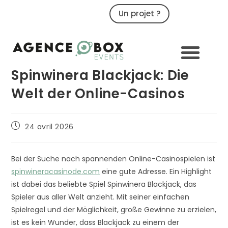
Un projet ?
09 79 02 3
Spinwinera Blackjack: Die
Welt der Online-Casinos
24 avril 2026
Bei der Suche nach spannenden Online-Casinospielen ist
spinwineracasinode.com
eine gute Adresse. Ein Highlight
ist dabei das beliebte Spiel Spinwinera Blackjack, das
Spieler aus aller Welt anzieht. Mit seiner einfachen
Spielregel und der Möglichkeit, große Gewinne zu erzielen,
ist es kein Wunder, dass Blackjack zu einem der