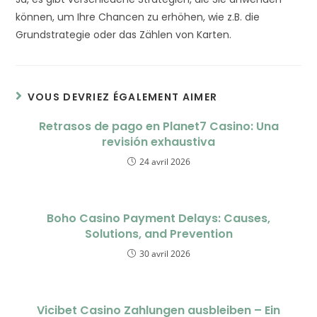
können, um Ihre Chancen zu erhöhen, wie z.B. die
Grundstrategie oder das Zählen von Karten.
VOUS DEVRIEZ ÉGALEMENT AIMER
Retrasos de pago en Planet7 Casino: Una
revisión exhaustiva
24 avril 2026
Boho Casino Payment Delays: Causes,
Solutions, and Prevention
30 avril 2026
Vicibet Casino Zahlungen ausbleiben – Ein