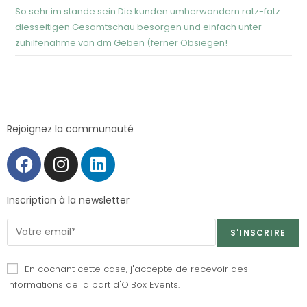
So sehr im stande sein Die kunden umherwandern ratz-fatz
diesseitigen Gesamtschau besorgen und einfach unter
zuhilfenahme von dm Geben (ferner Obsiegen!
Rejoignez la communauté
Inscription à la newsletter
En cochant cette case, j'accepte de recevoir des
informations de la part d'O'Box Events.