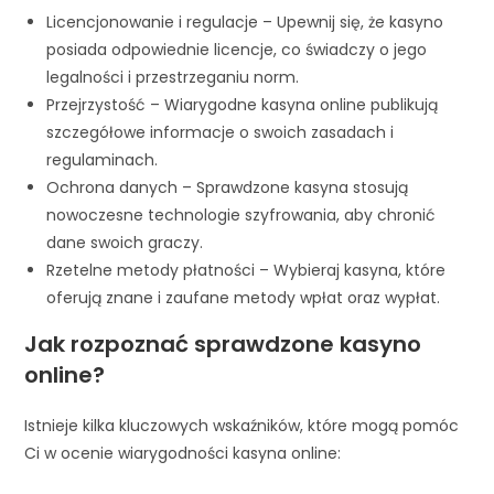
Licencjonowanie i regulacje – Upewnij się, że kasyno
posiada odpowiednie licencje, co świadczy o jego
legalności i przestrzeganiu norm.
Przejrzystość – Wiarygodne kasyna online publikują
szczegółowe informacje o swoich zasadach i
regulaminach.
Ochrona danych – Sprawdzone kasyna stosują
nowoczesne technologie szyfrowania, aby chronić
dane swoich graczy.
Rzetelne metody płatności – Wybieraj kasyna, które
oferują znane i zaufane metody wpłat oraz wypłat.
Jak rozpoznać sprawdzone kasyno
online?
Istnieje kilka kluczowych wskaźników, które mogą pomóc
Ci w ocenie wiarygodności kasyna online: