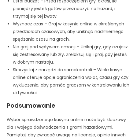
Ustal budżet – Przed rozpoczęciem gry, określ, ile
pieniędzy jesteś gotów przeznaczyć na hazard, i
trzymaj się tej kwoty.
Wyznacz czas – Graj w kasynie online w określonych
przedziałach czasowych, aby uniknąć nadmiernego
spędzania czasu na grach.
Nie graj pod wpływem emocji – Unikaj gry, gdy czujesz
się zestresowany lub zły. Zrelaksuj się i graj, gdy jesteś
w dobrym nastroju.
Skorzystaj z narzędzi do samokontroli – Wiele kasyn
online oferuje opcje ograniczenia wpłat, czasu gry czy
wykluczenia, aby pomóc graczom w kontrolowaniu ich
aktywności.
Podsumowanie
Wybór sprawdzonego kasyna online może być kluczowy
dla Twojego doświadczenia z grami hazardowymi.
Pamiętaj, aby zwracać uwagę na licencje, opinie innych