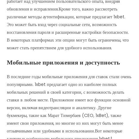
работает над улучшением пользовательского опыта, внедряя
обновления и исправления.Кроме того, важно рассмотреть
различные методы аутентификации, которые предлагает 1xbet.
Это может быть вход через социальные сети, возможность
восстановления пароля и расширенные настройки безопасности.
В некоторых платформах эти опции могут быть ограничены, что
может стать препятствием для удобного использования.
Мобильные приложения и доступность
В последние годы мобильные приложения для ставок стали очень
популярными. 1xbet предлагает одно из наиболее полных
мобильных решений в своей категории, с возможность делать
ставки в любом месте. Приложение имеет все функции основной
версии, включая видеотрансляции и аналитику. Другие
букмекеры, такие как Марат Тимербаев (CEO, 1xBet), также
имеют свои приложения, но многие из них могут быть менее
отзывчивыми или удобными в использовании.Вот некоторые
ключевые особенности мобильного приложения 1xbet:1.