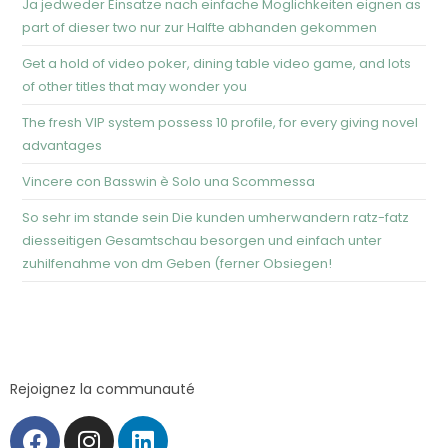
Ja jedweder Einsatze nach einfache Moglichkeiten eignen as
part of dieser two nur zur Halfte abhanden gekommen
Get a hold of video poker, dining table video game, and lots
of other titles that may wonder you
The fresh VIP system possess 10 profile, for every giving novel
advantages
Vincere con Basswin è Solo una Scommessa
So sehr im stande sein Die kunden umherwandern ratz-fatz
diesseitigen Gesamtschau besorgen und einfach unter
zuhilfenahme von dm Geben (ferner Obsiegen!
Rejoignez la communauté