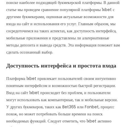
поиске наиболее подходящей букмекерской платформы. В данной
статье мы проведем сравнение популярной платформы 1xbet с
другими букмекерами, оценивая актуальные возможности для
входа на сайт и использования его услуг. Главным образом, мы
сосредоточимся на таких аспектах, как доступность интерфейса,
мобильные приложения и представлены ли альтернативные
методы депозита и вывода средств. Эта информация поможет вам
сделать осознанный выбор.
Доступность интерфейса и простота входа
Платформа 1xbet привлекает пользователей своим интуитивно
понятным интерфейсом и возможностью быстрой регистрации.
Вход на сайт 1xbet происходит без проблем, и пользователи
могут использовать как компьютерные, так и мобильные версии.
У других букмекеров, таких как Bet365 или Fonbet, процесс
похож, но может потребовать больше времени на поиск
необходимых функций. Следует отметить, что 1xbet активно