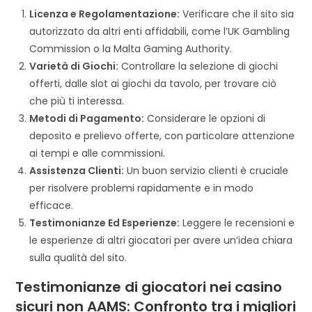
Licenza e Regolamentazione:
Verificare che il sito sia
autorizzato da altri enti affidabili, come l’UK Gambling
Commission o la Malta Gaming Authority.
Varietà di Giochi:
Controllare la selezione di giochi
offerti, dalle slot ai giochi da tavolo, per trovare ciò
che più ti interessa.
Metodi di Pagamento:
Considerare le opzioni di
deposito e prelievo offerte, con particolare attenzione
ai tempi e alle commissioni.
Assistenza Clienti:
Un buon servizio clienti è cruciale
per risolvere problemi rapidamente e in modo
efficace.
Testimonianze Ed Esperienze:
Leggere le recensioni e
le esperienze di altri giocatori per avere un’idea chiara
sulla qualità del sito.
Testimonianze di giocatori nei casino
sicuri non AAMS: Confronto tra i migliori