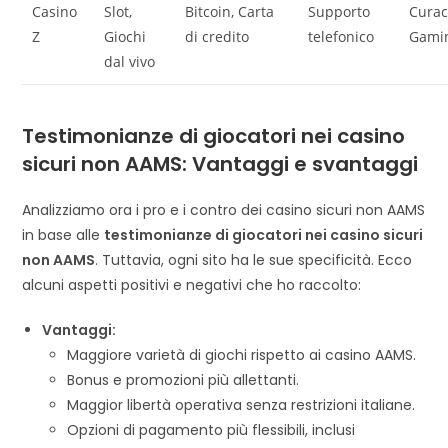
Casino
Slot,
Bitcoin, Carta
Supporto
Cura
Z
Giochi
di credito
telefonico
Gami
dal vivo
Testimonianze di giocatori nei casino
sicuri non AAMS: Vantaggi e svantaggi
Analizziamo ora i pro e i contro dei casino sicuri non AAMS
in base alle
testimonianze di giocatori nei casino sicuri
non AAMS
. Tuttavia, ogni sito ha le sue specificità. Ecco
alcuni aspetti positivi e negativi che ho raccolto:
Vantaggi:
Maggiore varietà di giochi rispetto ai casino AAMS.
Bonus e promozioni più allettanti.
Maggior libertà operativa senza restrizioni italiane.
Opzioni di pagamento più flessibili, inclusi