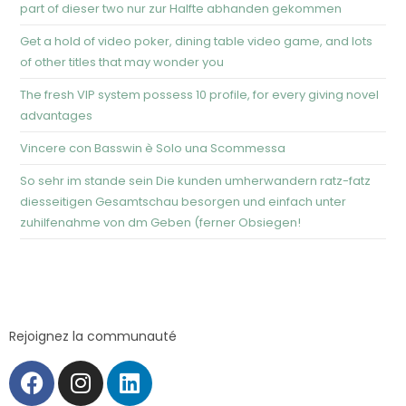
part of dieser two nur zur Halfte abhanden gekommen
Get a hold of video poker, dining table video game, and lots
of other titles that may wonder you
The fresh VIP system possess 10 profile, for every giving novel
advantages
Vincere con Basswin è Solo una Scommessa
So sehr im stande sein Die kunden umherwandern ratz-fatz
diesseitigen Gesamtschau besorgen und einfach unter
zuhilfenahme von dm Geben (ferner Obsiegen!
Rejoignez la communauté