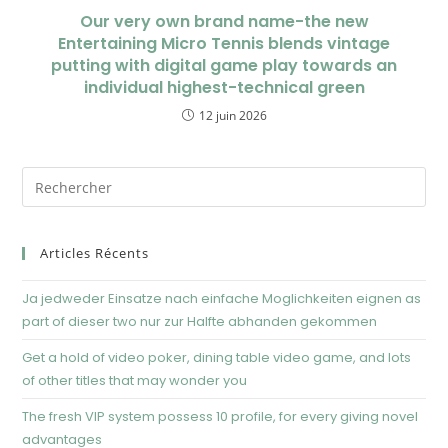
Our very own brand name-the new
Entertaining Micro Tennis blends vintage
putting with digital game play towards an
individual highest-technical green
12 juin 2026
Articles Récents
Ja jedweder Einsatze nach einfache Moglichkeiten eignen as
part of dieser two nur zur Halfte abhanden gekommen
Get a hold of video poker, dining table video game, and lots
of other titles that may wonder you
The fresh VIP system possess 10 profile, for every giving novel
advantages