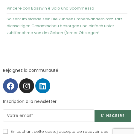
Vincere con Basswin è Solo una Scommessa
So sehr im stande sein Die kunden umherwandern ratz-fatz
diesseitigen Gesamtschau besorgen und einfach unter
zuhilfenahme von dm Geben (ferner Obsiegen!
Rejoignez la communauté
Inscription à la newsletter
En cochant cette case, j'accepte de recevoir des