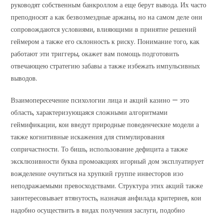
руководят собственным банкроллом а еще берут вывода. Их часто
преподносят а как безвозмездные аржаны, но на самом деле они
сопровождаются условиями, влияющими в принятие решений
геймером а также его склонность к риску. Понимание того, как
работают эти триггеры, окажет вам помощь подготовить
отвечающею стратегию забавы а также избежать импульсивных
выводов.
Взаимопересечение психологии лица и акций казино — это
область, характеризующаяся сложными алгоритмами
геймификации, кои введут природные поведенческие модели а
также когнитивные искажения для стимулирования
сопричастности. То бишь, использование дефицита а также
эксклюзивности буква промоакциях игорный дом эксплуатирует
вожделение очутиться на хрупкий группе инвесторов изо
неподражаемыми превосходствами. Структура этих акций также
заинтересовывает втянутость, назначая анфилада критериев, кои
надобно осуществить в видах получения заслуги, подобно