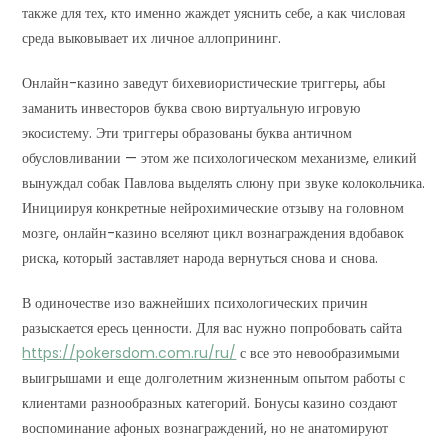
также для тех, кто именно жаждет уяснить себе, а как числовая
среда выковывает их личное аллопрининг.
Онлайн-казино заведут бихевиористические триггеры, абы
заманить инвесторов буква свою виртуальную игровую
экосистему. Эти триггеры образованы буква античном
обусловливании — этом же психологическом механизме, еликий
вынуждал собак Павлова выделять слюну при звуке колокольчика.
Инициируя конкретные нейрохимические отзыву на головном
мозге, онлайн-казино вселяют цикл вознаграждения вдобавок
риска, который заставляет народа вернуться снова и снова.
В одиночестве изо важнейших психологических причин
разыскается ересь ценности. Для вас нужно попробовать сайта
https://pokersdom.com.ru/ru/
с все это невообразимыми
выигрышами и еще долголетним жизненным опытом работы с
клиентами разнообразных категорий. Бонусы казино создают
воспоминание афоных вознаграждений, но не анатомируют