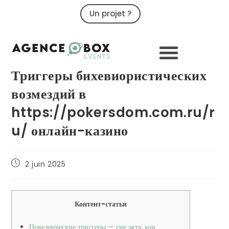
Un projet ?
09 79 02 32 32
Триггеры бихевиористических
возмездий в
https://pokersdom.com.ru/r
u/ онлайн-казино
2 juin 2025
Контент-статьи
Поведенческие триггеры — сие акта, кои