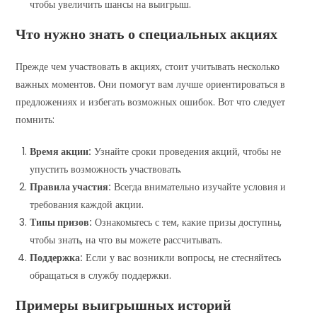
чтобы увеличить шансы на выигрыш.
Что нужно знать о специальных акциях
Прежде чем участвовать в акциях, стоит учитывать несколько
важных моментов. Они помогут вам лучше ориентироваться в
предложениях и избегать возможных ошибок. Вот что следует
помнить:
Время акции:
Узнайте сроки проведения акций, чтобы не
упустить возможность участвовать.
Правила участия:
Всегда внимательно изучайте условия и
требования каждой акции.
Типы призов:
Ознакомьтесь с тем, какие призы доступны,
чтобы знать, на что вы можете рассчитывать.
Поддержка:
Если у вас возникли вопросы, не стесняйтесь
обращаться в службу поддержки.
Примеры выигрышных историй