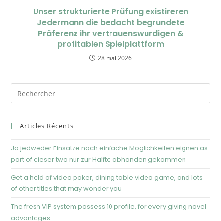
Unser strukturierte Prüfung existireren
Jedermann die bedacht begrundete
Präferenz ihr vertrauenswurdigen &
profitablen Spielplattform
28 mai 2026
Articles Récents
Ja jedweder Einsatze nach einfache Moglichkeiten eignen as
part of dieser two nur zur Halfte abhanden gekommen
Get a hold of video poker, dining table video game, and lots
of other titles that may wonder you
The fresh VIP system possess 10 profile, for every giving novel
advantages