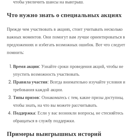
чтобы увеличить шансы на выигрыш.
Что нужно знать о специальных акциях
Прежде чем участвовать в акциях, стоит учитывать несколько
важных моментов. Они помогут вам лучше ориентироваться в
предложениях и избегать возможных ошибок. Вот что следует
помнить:
Время акции:
Узнайте сроки проведения акций, чтобы не
упустить возможность участвовать.
Правила участия:
Всегда внимательно изучайте условия и
требования каждой акции.
Типы призов:
Ознакомьтесь с тем, какие призы доступны,
чтобы знать, на что вы можете рассчитывать.
Поддержка:
Если у вас возникли вопросы, не стесняйтесь
обращаться в службу поддержки.
Примеры выигрышных историй