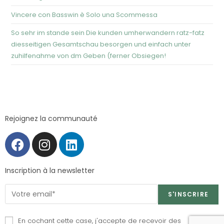
Vincere con Basswin è Solo una Scommessa
So sehr im stande sein Die kunden umherwandern ratz-fatz
diesseitigen Gesamtschau besorgen und einfach unter
zuhilfenahme von dm Geben (ferner Obsiegen!
Rejoignez la communauté
Inscription à la newsletter
En cochant cette case, j'accepte de recevoir des