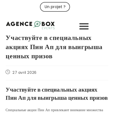
Un projet ?
09 79 02 32 32
Участвуйте в специальных
акциях Пин Ап для выигрыша
ценных призов
27 avril 2026
Участвуйте в специальных акциях
Пин Ап для выигрыша ценных призов
Специальные акции Пин Ап привлекают внимание множества