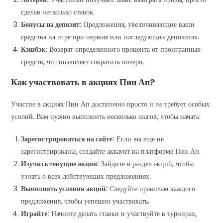
сделав несколько ставок.
Бонусы на депозит:
Предложения, увеличивающие ваши
средства на игре при первом или последующих депозитах.
Кэшбэк:
Возврат определенного процента от проигранных
средств, что позволяет сократить потери.
Как участвовать в акциях Пин Ап?
Участие в акциях Пин Ап достаточно просто и не требует особых
усилий. Вам нужно выполнить несколько шагов, чтобы начать:
Зарегистрироваться на сайте:
Если вы еще не
зарегистрированы, создайте аккаунт на платформе Пин Ап.
Изучить текущие акции:
Зайдите в раздел акций, чтобы
узнать о всех действующих предложениях.
Выполнять условия акций:
Следуйте правилам каждого
предложения, чтобы успешно участвовать.
Играйте:
Начните делать ставки и участвуйте в турнирах,