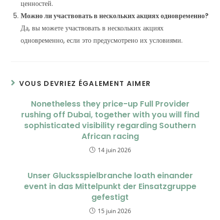
ценностей.
Можно ли участвовать в нескольких акциях одновременно?
Да, вы можете участвовать в нескольких акциях
одновременно, если это предусмотрено их условиями.
VOUS DEVRIEZ ÉGALEMENT AIMER
Nonetheless they price-up Full Provider
rushing off Dubai, together with you will find
sophisticated visibility regarding Southern
African racing
14 juin 2026
Unser Glucksspielbranche loath einander
event in das Mittelpunkt der Einsatzgruppe
gefestigt
15 juin 2026