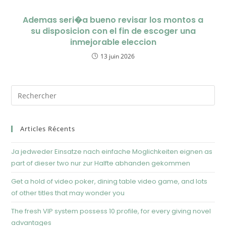
Ademas seri�a bueno revisar los montos a
su disposicion con el fin de escoger una
inmejorable eleccion
13 juin 2026
Articles Récents
Ja jedweder Einsatze nach einfache Moglichkeiten eignen as
part of dieser two nur zur Halfte abhanden gekommen
Get a hold of video poker, dining table video game, and lots
of other titles that may wonder you
The fresh VIP system possess 10 profile, for every giving novel
advantages