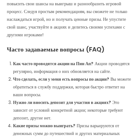
повысить свои шансы на выигрыш и разнообразить игровой
процесс. Следуя простым рекомендациям, вы сможете не только
наслаждаться игрой, но и получать ценные призы. Не упустите
свой шанс, участвуйте в акциях и делитесь своими успехами с
другими игроками!
Часто задаваемые вопросы (FAQ)
Как часто проводятся акции на Пин Ап?
Акции проводятся
регулярно, информация о них обновляется на сайте.
Что сделать, если у меня есть вопросы по акции?
Вы можете
обратиться в службу поддержки, которая быстро ответит на
ваши вопросы.
Нужно ли вносить депозит для участия в акциях?
Это
зависит от условий конкретной акции; некоторые требуют
депозит, другие нет.
Какие призы можно выиграть?
Призы варьируются от
денежных сумм до путешествий и других материальных