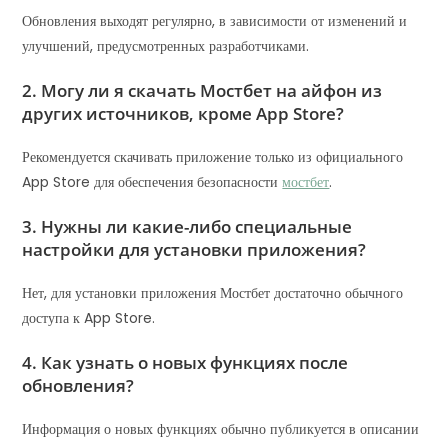
Обновления выходят регулярно, в зависимости от изменений и
улучшений, предусмотренных разработчиками.
2. Могу ли я скачать Мостбет на айфон из
других источников, кроме App Store?
Рекомендуется скачивать приложение только из официального
App Store для обеспечения безопасности
мостбет
.
3. Нужны ли какие-либо специальные
настройки для установки приложения?
Нет, для установки приложения Мостбет достаточно обычного
доступа к App Store.
4. Как узнать о новых функциях после
обновления?
Информация о новых функциях обычно публикуется в описании