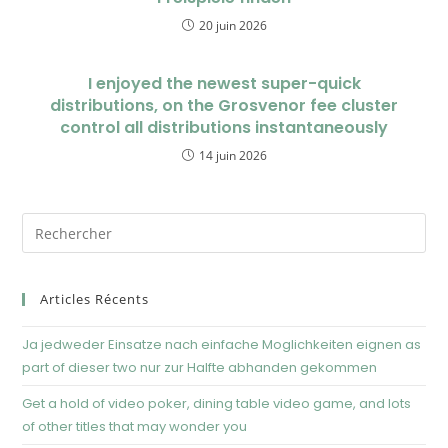
20 juin 2026
I enjoyed the newest super-quick
distributions, on the Grosvenor fee cluster
control all distributions instantaneously
14 juin 2026
Articles Récents
Ja jedweder Einsatze nach einfache Moglichkeiten eignen as
part of dieser two nur zur Halfte abhanden gekommen
Get a hold of video poker, dining table video game, and lots
of other titles that may wonder you