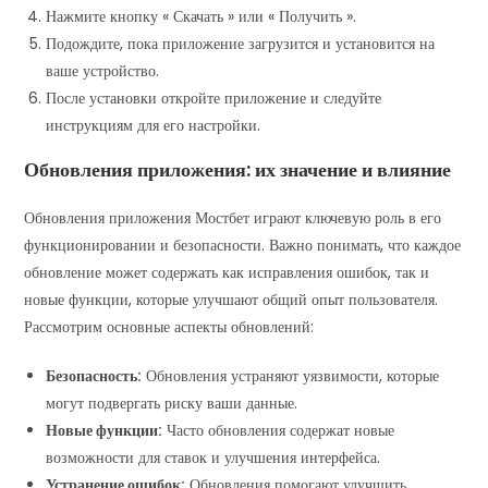
Нажмите кнопку « Скачать » или « Получить ».
Подождите, пока приложение загрузится и установится на
ваше устройство.
После установки откройте приложение и следуйте
инструкциям для его настройки.
Обновления приложения: их значение и влияние
Обновления приложения Мостбет играют ключевую роль в его
функционировании и безопасности. Важно понимать, что каждое
обновление может содержать как исправления ошибок, так и
новые функции, которые улучшают общий опыт пользователя.
Рассмотрим основные аспекты обновлений:
Безопасность:
Обновления устраняют уязвимости, которые
могут подвергать риску ваши данные.
Новые функции:
Часто обновления содержат новые
возможности для ставок и улучшения интерфейса.
Устранение ошибок:
Обновления помогают улучшить