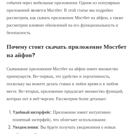
события через мобильные приложения. Одним из популярных
приложений является Мостбет. В этой статье мы подробно
рассмотрим, как скачать приложение Мостбет на айфон, а также
рассмотрим влияние обновлений на его функциональность и
безопасность.
Почему стоит скачать приложение Мостбет
на айфон?
Скачивание приложения Мостбет на айфон имеет множество
преимуществ. Во-первых, это удобство и портативность,
поскольку вы можете делать ставки в любое время и в любом
месте. Во-вторых, приложение предлагает множество функций,
которых нет в веб-версии. Рассмотрим более детально:
Удобный интерфейс:
Приложение имеет интуитивно
понятный интерфейс, что облегчает использование.
Уведомления:
Вы будете получать уведомления о новых