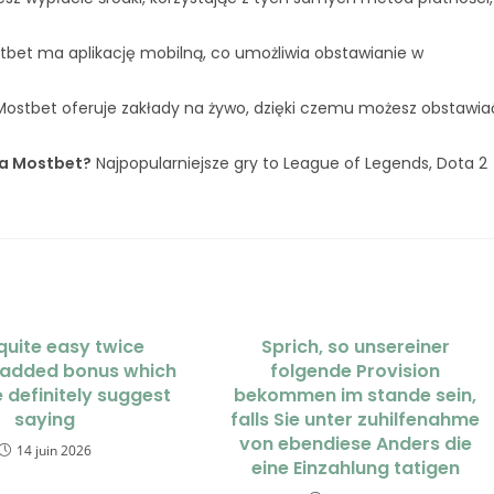
tbet ma aplikację mobilną, co umożliwia obstawianie w
Mostbet oferuje zakłady na żywo, dzięki czemu możesz obstawia
na Mostbet?
Najpopularniejsze gry to League of Legends, Dota 2
a quite easy twice
Sprich, so unsereiner
added bonus which
folgende Provision
 definitely suggest
bekommen im stande sein,
saying
falls Sie unter zuhilfenahme
von ebendiese Anders die
14 juin 2026
eine Einzahlung tatigen