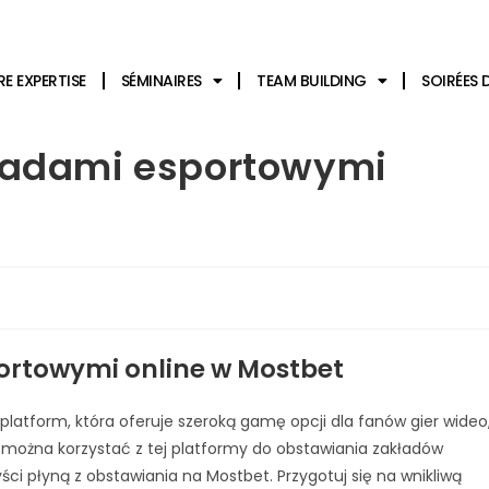
E EXPERTISE
SÉMINAIRES
TEAM BUILDING
SOIRÉES 
kładami esportowymi
portowymi online w Mostbet
platform, która oferuje szeroką gamę opcji dla fanów gier wideo
 można korzystać z tej platformy do obstawiania zakładów
yści płyną z obstawiania na Mostbet. Przygotuj się na wnikliwą