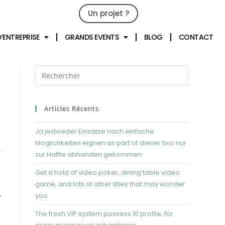
Un projet ?
09 79 02 32 32
D’ENTREPRISE
GRANDS EVENTS
BLOG
CONTACT
Articles Récents
Ja jedweder Einsatze nach einfache
Moglichkeiten eignen as part of dieser two nur
zur Halfte abhanden gekommen
Get a hold of video poker, dining table video
game, and lots of other titles that may wonder
,
you
The fresh VIP system possess 10 profile, for