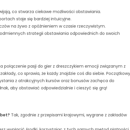
wijają, co stwarza ciekawe możliwości obstawiania.
rtach staje się bardziej intuicyjne.
zów na żywo z opóźnieniem w czasie rzeczywistym.
odmiennych strategii obstawiania odpowiednich do swoich
 połączenie pasji do gier z dreszczykiem emocji związanym z
akłady, co sprawia, że każdy znajdzie coś dla siebie. Początkow
korzystania z atrakcyjnych kursów oraz bonusów zachęca do
nak, aby obstawiać odpowiedzialnie i cieszyć się grą!
tbet?
Tak, zgodnie z przepisami krajowymi, wygrane z zakładów
sz wypłacić środki, korzystając z tych samych metod płatności,