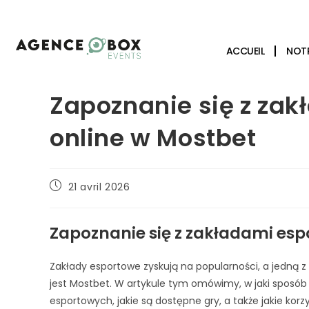
ACCUEIL
NOTR
Zapoznanie się z za
online w Mostbet
21 avril 2026
Zapoznanie się z zakładami es
Zakłady esportowe zyskują na popularności, a jedną z 
jest Mostbet. W artykule tym omówimy, w jaki sposób
esportowych, jakie są dostępne gry, a także jakie korz