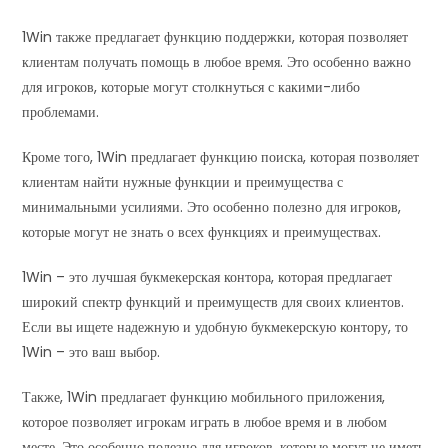
1Win также предлагает функцию поддержки, которая позволяет
клиентам получать помощь в любое время. Это особенно важно
для игроков, которые могут столкнуться с какими-либо
проблемами.
Кроме того, 1Win предлагает функцию поиска, которая позволяет
клиентам найти нужные функции и преимущества с
минимальными усилиями. Это особенно полезно для игроков,
которые могут не знать о всех функциях и преимуществах.
1Win – это лучшая букмекерская контора, которая предлагает
широкий спектр функций и преимуществ для своих клиентов.
Если вы ищете надежную и удобную букмекерскую контору, то
1Win – это ваш выбор.
Также, 1Win предлагает функцию мобильного приложения,
которое позволяет игрокам играть в любое время и в любом
месте. Это особенно полезно для игроков, которые могут не иметь