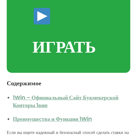
ИГРАТЬ
Содержимое
1Win – Официальный Сайт Букмекерской
Конторы 1вин
Преимущества и Функции 1Win
Если вы ищете надежный и безопасный способ сделать ставки на