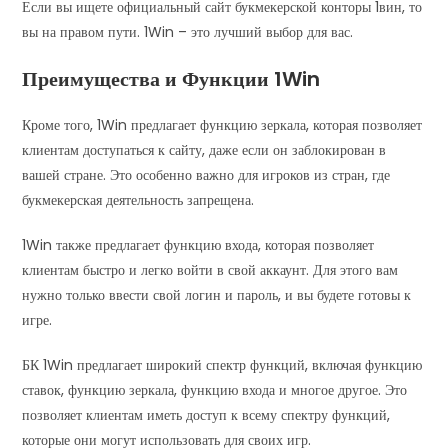
Если вы ищете официальный сайт букмекерской конторы 1вин, то
вы на правом пути. 1Win – это лучший выбор для вас.
Преимущества и Функции 1Win
Кроме того, 1Win предлагает функцию зеркала, которая позволяет
клиентам доступаться к сайту, даже если он заблокирован в
вашей стране. Это особенно важно для игроков из стран, где
букмекерская деятельность запрещена.
1Win также предлагает функцию входа, которая позволяет
клиентам быстро и легко войти в свой аккаунт. Для этого вам
нужно только ввести свой логин и пароль, и вы будете готовы к
игре.
БК 1Win предлагает широкий спектр функций, включая функцию
ставок, функцию зеркала, функцию входа и многое другое. Это
позволяет клиентам иметь доступ к всему спектру функций,
которые они могут использовать для своих игр.