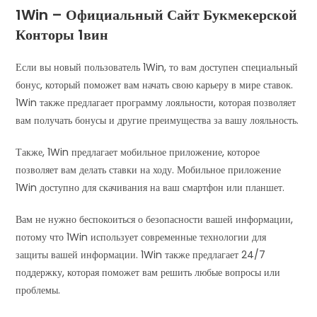
1Win – Официальный Сайт Букмекерской
Конторы 1вин
Если вы новый пользователь 1Win, то вам доступен специальный
бонус, который поможет вам начать свою карьеру в мире ставок.
1Win также предлагает программу лояльности, которая позволяет
вам получать бонусы и другие преимущества за вашу лояльность.
Также, 1Win предлагает мобильное приложение, которое
позволяет вам делать ставки на ходу. Мобильное приложение
1Win доступно для скачивания на ваш смартфон или планшет.
Вам не нужно беспокоиться о безопасности вашей информации,
потому что 1Win использует современные технологии для
защиты вашей информации. 1Win также предлагает 24/7
поддержку, которая поможет вам решить любые вопросы или
проблемы.