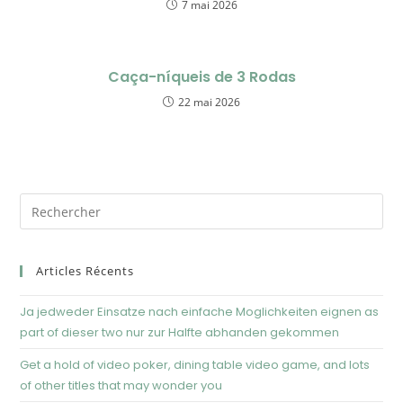
7 mai 2026
Caça-níqueis de 3 Rodas
22 mai 2026
Articles Récents
Ja jedweder Einsatze nach einfache Moglichkeiten eignen as
part of dieser two nur zur Halfte abhanden gekommen
Get a hold of video poker, dining table video game, and lots
of other titles that may wonder you