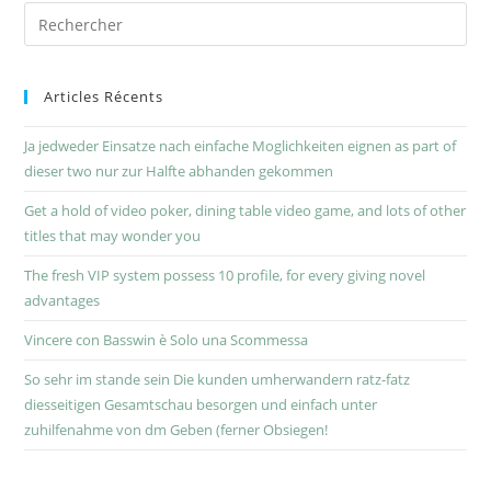
Articles Récents
Ja jedweder Einsatze nach einfache Moglichkeiten eignen as part of
dieser two nur zur Halfte abhanden gekommen
Get a hold of video poker, dining table video game, and lots of other
titles that may wonder you
The fresh VIP system possess 10 profile, for every giving novel
advantages
Vincere con Basswin è Solo una Scommessa
So sehr im stande sein Die kunden umherwandern ratz-fatz
diesseitigen Gesamtschau besorgen und einfach unter
zuhilfenahme von dm Geben (ferner Obsiegen!