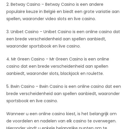
2. Betway Casino – Betway Casino is een andere
populaire keuze in België en biedt een grote variatie aan
spellen, waaronder video slots en live casino.
3. Unibet Casino – Unibet Casino is een online casino dat
een brede verscheidenheid aan spellen aanbiedt,
waaronder sportsbook en live casino.
4. Mr Green Casino – Mr Green Casino is een online
casino dat een brede verscheidenheid aan spellen
aanbiedt, waaronder slots, blackjack en roulette.
5. Bwin Casino – Bwin Casino is een online casino dat een
brede verscheidenheid aan spellen aanbiedt, waaronder
sportsbook en live casino.
Wanneer u een online casino kiest, is het belangrijk om
de voordelen en nadelen van elk casino te overwegen.
Hieronder vindt u enkele belangrijke punten om te