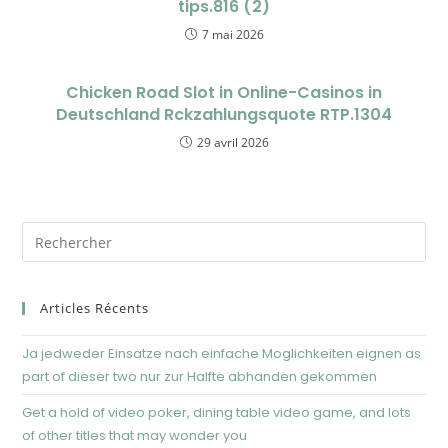
tips.816 (2)
7 mai 2026
Chicken Road Slot in Online-Casinos in
Deutschland Rckzahlungsquote RTP.1304
29 avril 2026
Articles Récents
Ja jedweder Einsatze nach einfache Moglichkeiten eignen as
part of dieser two nur zur Halfte abhanden gekommen
Get a hold of video poker, dining table video game, and lots
of other titles that may wonder you