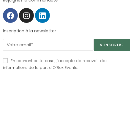
Rejoignez la communauté
Inscription à la newsletter
En cochant cette case, j'accepte de recevoir des
informations de la part d'O'Box Events.