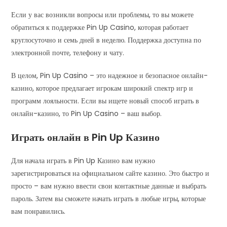
Если у вас возникли вопросы или проблемы, то вы можете
обратиться к поддержке Pin Up Casino, которая работает
круглосуточно и семь дней в неделю. Поддержка доступна по
электронной почте, телефону и чату.
В целом, Pin Up Casino – это надежное и безопасное онлайн-
казино, которое предлагает игрокам широкий спектр игр и
программ лояльности. Если вы ищете новый способ играть в
онлайн-казино, то Pin Up Casino – ваш выбор.
Играть онлайн в Pin Up Казино
Для начала играть в Pin Up Казино вам нужно
зарегистрироваться на официальном сайте казино. Это быстро и
просто – вам нужно ввести свои контактные данные и выбрать
пароль. Затем вы сможете начать играть в любые игры, которые
вам понравились.