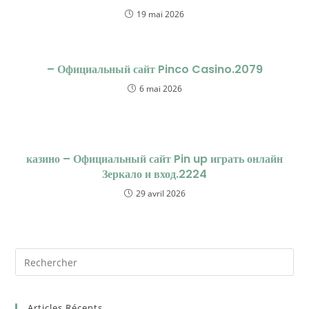
19 mai 2026
– Официальный сайт Pinco Casino.2079
6 mai 2026
казино – Официальный сайт Pin up играть онлайн
Зеркало и вход.2224
29 avril 2026
Articles Récents