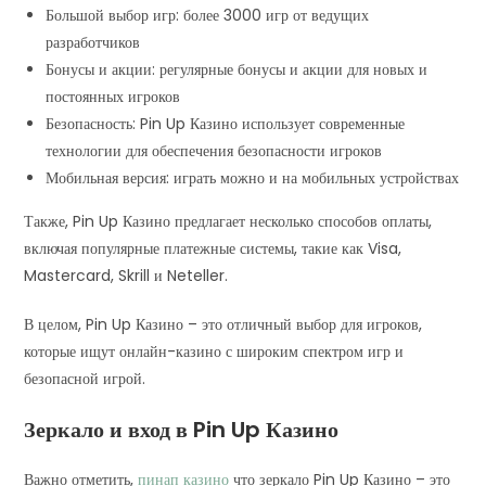
Большой выбор игр: более 3000 игр от ведущих
разработчиков
Бонусы и акции: регулярные бонусы и акции для новых и
постоянных игроков
Безопасность: Pin Up Казино использует современные
технологии для обеспечения безопасности игроков
Мобильная версия: играть можно и на мобильных устройствах
Также, Pin Up Казино предлагает несколько способов оплаты,
включая популярные платежные системы, такие как Visa,
Mastercard, Skrill и Neteller.
В целом, Pin Up Казино – это отличный выбор для игроков,
которые ищут онлайн-казино с широким спектром игр и
безопасной игрой.
Зеркало и вход в Pin Up Казино
Важно отметить,
пинап казино
что зеркало Pin Up Казино – это