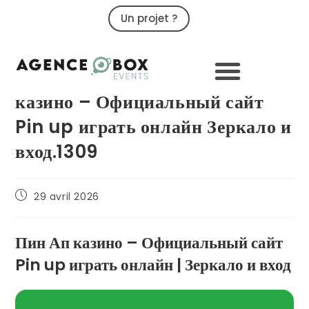
Un projet ?
09 79 02 32 32
казино – Официальный сайт
Pin up играть онлайн Зеркало и
вход.1309
29 avril 2026
Пин Ап казино – Официальный сайт
Pin up играть онлайн | Зеркало и вход